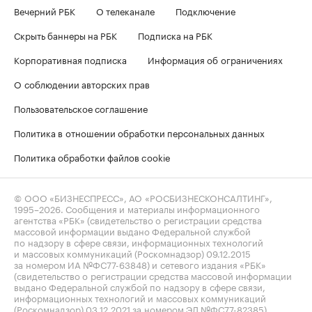
Вечерний РБК
О телеканале
Подключение
Скрыть баннеры на РБК
Подписка на РБК
Корпоративная подписка
Информация об ограничениях
О соблюдении авторских прав
Пользовательское соглашение
Политика в отношении обработки персональных данных
Политика обработки файлов cookie
© ООО «БИЗНЕСПРЕСС», АО «РОСБИЗНЕСКОНСАЛТИНГ»,
1995–2026
. Сообщения и материалы информационного
агентства «РБК» (свидетельство о регистрации средства
массовой информации выдано Федеральной службой
по надзору в сфере связи, информационных технологий
и массовых коммуникаций (Роскомнадзор) 09.12.2015
за номером ИА №ФС77-63848) и сетевого издания «РБК»
(свидетельство о регистрации средства массовой информации
выдано Федеральной службой по надзору в сфере связи,
информационных технологий и массовых коммуникаций
(Роскомнадзор) 03.12.2021 за номером ЭЛ №ФС77-82385)