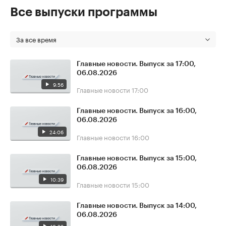
Все выпуски программы
За все время
Главные новости. Выпуск за 17:00,
06.08.2026
9:56
Главные новости
17:00
Главные новости. Выпуск за 16:00,
06.08.2026
24:06
Главные новости
16:00
Главные новости. Выпуск за 15:00,
06.08.2026
10:39
Главные новости
15:00
Главные новости. Выпуск за 14:00,
06.08.2026