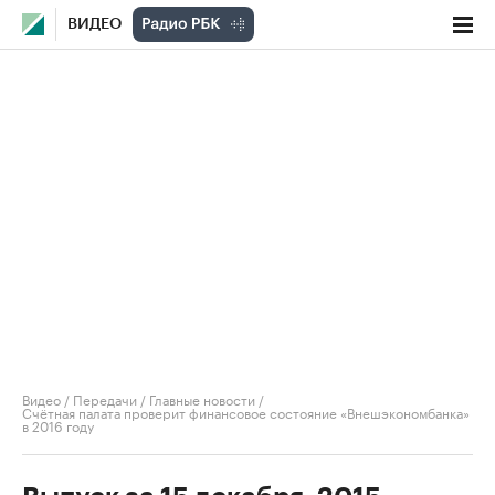
ВИДЕО
Видео
/
Передачи
/
Главные новости
/
Счётная палата проверит финансовое состояние «Внешэкономбанка»
в 2016 году