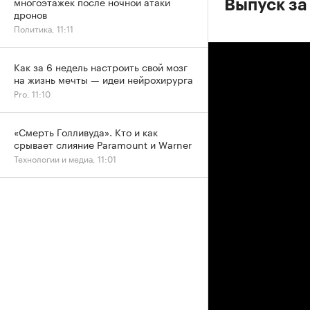
многоэтажек после ночной атаки
Выпуск за 
дронов
Политика, 11:11
Как за 6 недель настроить свой мозг
на жизнь мечты — идеи нейрохирурга
Pro, 11:10
«Смерть Голливуда». Кто и как
срывает слияние Paramount и Warner
Технологии и медиа, 11:01