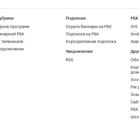
убрики
Подписки
РБК
рхив программ
Скрыть баннеры на РБК
iOS
ечерний РБК
Подписка на РБК
And
 телеканале
Корпоративная подписка
AppG
одключение
Уведомления
Дру
RSS
Обл
Кор
дом
Хос
Рег
Зна
Сайт
РБК
Шко