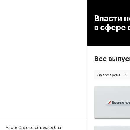
00
Власти н
в сфере 
Все выпу
За все время
Часть Одессы осталась без