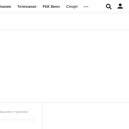
...
пании
Телеканал
РБК Вино
Спорт
ые проекты
Город
Стиль
Крипто
Спецпроекты СПб
логии и медиа
Финансы
нешнего туризма