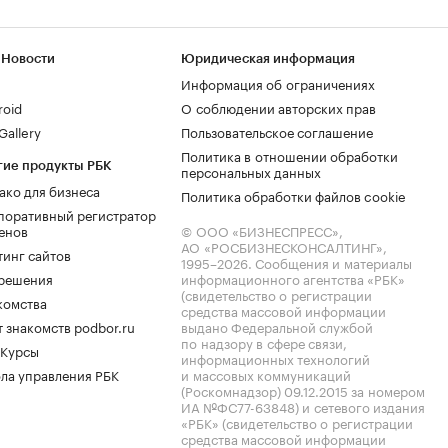
 Новости
Юридическая информация
Информация об ограничениях
roid
О соблюдении авторских прав
allery
Пользовательское соглашение
Политика в отношении обработки
гие продукты РБК
персональных данных
ако для бизнеса
Политика обработки файлов cookie
поративный регистратор
енов
© ООО «БИЗНЕСПРЕСС»,
АО «РОСБИЗНЕСКОНСАЛТИНГ»,
тинг сайтов
1995–2026
. Сообщения и материалы
.решения
информационного агентства «РБК»
(свидетельство о регистрации
комства
средства массовой информации
 знакомств podbor.ru
выдано Федеральной службой
по надзору в сфере связи,
 Курсы
информационных технологий
ла управления РБК
и массовых коммуникаций
(Роскомнадзор) 09.12.2015 за номером
ИА №ФС77-63848) и сетевого издания
«РБК» (свидетельство о регистрации
средства массовой информации