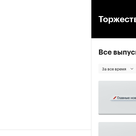
00
Торжест
Все выпу
За все время