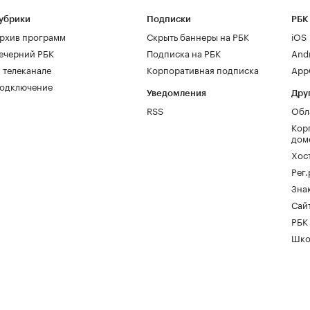
убрики
Подписки
РБК
рхив программ
Скрыть баннеры на РБК
iOS
ечерний РБК
Подписка на РБК
And
 телеканале
Корпоративная подписка
AppG
одключение
Уведомления
Дру
RSS
Обл
Кор
дом
Хос
Рег
Зна
Сайт
РБК
Шко