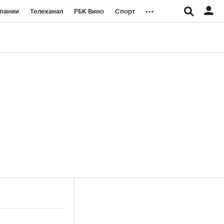
...
пании
Телеканал
РБК Вино
Спорт
ые проекты
Город
Стиль
Крипто
Спецпроекты СПб
логии и медиа
Финансы