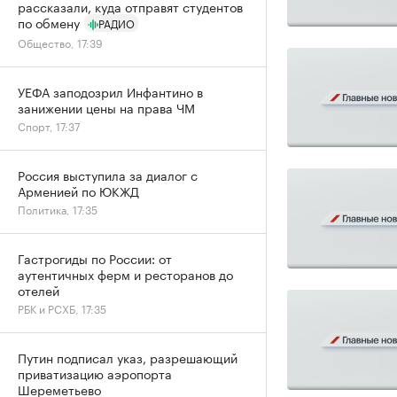
рассказали, куда отправят студентов
по обмену
РАДИО
Общество, 17:39
УЕФА заподозрил Инфантино в
занижении цены на права ЧМ
Спорт, 17:37
Россия выступила за диалог с
Арменией по ЮКЖД
Политика, 17:35
Гастрогиды по России: от
аутентичных ферм и ресторанов до
отелей
РБК и РСХБ, 17:35
Путин подписал указ, разрешающий
приватизацию аэропорта
Шереметьево