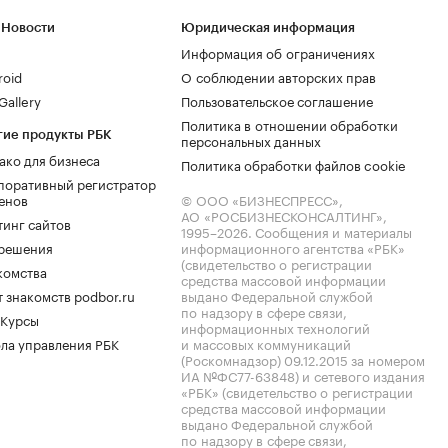
 Новости
Юридическая информация
Информация об ограничениях
roid
О соблюдении авторских прав
allery
Пользовательское соглашение
Политика в отношении обработки
гие продукты РБК
персональных данных
ако для бизнеса
Политика обработки файлов cookie
поративный регистратор
енов
© ООО «БИЗНЕСПРЕСС»,
АО «РОСБИЗНЕСКОНСАЛТИНГ»,
тинг сайтов
1995–2026
. Сообщения и материалы
.решения
информационного агентства «РБК»
(свидетельство о регистрации
комства
средства массовой информации
 знакомств podbor.ru
выдано Федеральной службой
по надзору в сфере связи,
 Курсы
информационных технологий
ла управления РБК
и массовых коммуникаций
(Роскомнадзор) 09.12.2015 за номером
ИА №ФС77-63848) и сетевого издания
«РБК» (свидетельство о регистрации
средства массовой информации
выдано Федеральной службой
по надзору в сфере связи,