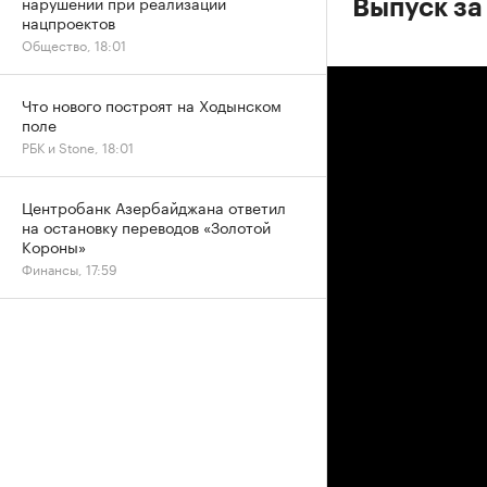
нарушений при реализации
Выпуск за
нацпроектов
Общество, 18:01
Что нового построят на Ходынском
поле
РБК и Stone, 18:01
Центробанк Азербайджана ответил
на остановку переводов «Золотой
Короны»
Финансы, 17:59