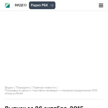
ВИДЕО
Видео
/
Передачи
/
Главные новости
/
Поправки в закон о торговле приведут к перераспределению 500
млрд рублей