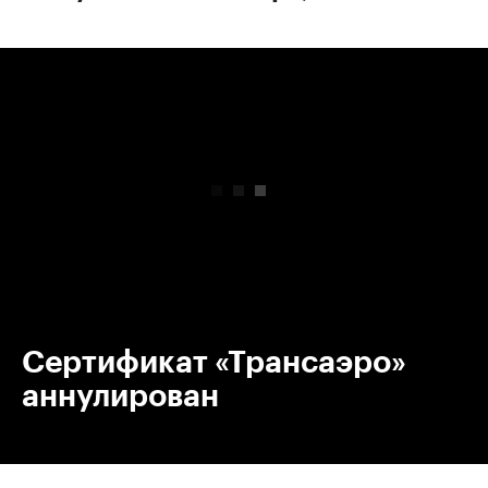
00:00
/
00:00
Сертификат «Трансаэро»
аннулирован