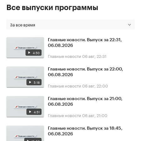
Все выпуски программы
За все время
Главные новости. Выпуск за 22:31,
06.08.2026
4:50
Главные новости
06 авг, 22:31
Главные новости. Выпуск за 22:00,
06.08.2026
5:18
Главные новости
06 авг, 22:00
Главные новости. Выпуск за 21:00,
06.08.2026
4:51
Главные новости
06 авг, 21:00
Главные новости. Выпуск за 18:45,
06.08.2026