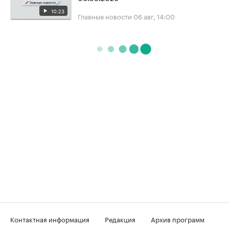
10:23
Главные новости
06 авг, 14:00
Контактная информация
Редакция
Архив программ