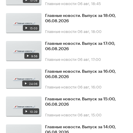
15:08
Главные новости
06 авг, 18:45
Главные новости. Выпуск за 18:00,
06.08.2026
15:03
Главные новости
06 авг, 18:00
Главные новости. Выпуск за 17:00,
06.08.2026
9:56
Главные новости
06 авг, 17:00
Главные новости. Выпуск за 16:00,
06.08.2026
24:06
Главные новости
06 авг, 16:00
Главные новости. Выпуск за 15:00,
06.08.2026
10:39
Главные новости
06 авг, 15:00
Главные новости. Выпуск за 14:00,
06.08.2026