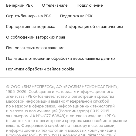
Вечерний РБК
О телеканале
Подключение
Скрыть баннеры на РБК
Подписка на РБК
Корпоративная подписка
Информация об ограничениях
О соблюдении авторских прав
Пользовательское соглашение
Политика в отношении обработки персональных данных
Политика обработки файлов cookie
© ООО «БИЗНЕСПРЕСС», АО «РОСБИЗНЕСКОНСАЛТИНГ»,
1995–2026
. Сообщения и материалы информационного
агентства «РБК» (свидетельство о регистрации средства
массовой информации выдано Федеральной службой
по надзору в сфере связи, информационных технологий
и массовых коммуникаций (Роскомнадзор) 09.12.2015
за номером ИА №ФС77-63848) и сетевого издания «РБК»
(свидетельство о регистрации средства массовой информации
выдано Федеральной службой по надзору в сфере связи,
информационных технологий и массовых коммуникаций
(Роскомнадзор) 03.12.2021 за номером ЭЛ №ФС77-82385)