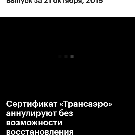
Выпуск за 21 октября, 2015
00:00
/
00:00
Сертификат «Трансаэро»
аннулируют без
возможности
восстановления