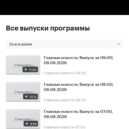
Все выпуски программы
За все время
Главные новости. Выпуск за 09:00,
06.08.2026
11:00
Главные новости
09:00
Главные новости. Выпуск за 08:00,
06.08.2026
14:14
Главные новости
08:00
Главные новости. Выпуск за 07:00,
06.08.2026
9:59
Главные новости
07:00