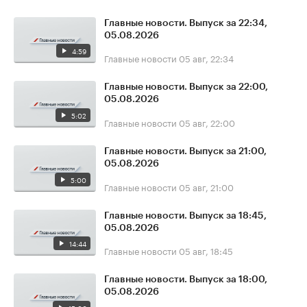
Главные новости. Выпуск за 22:34,
05.08.2026
4:59
Главные новости
05 авг, 22:34
Главные новости. Выпуск за 22:00,
05.08.2026
5:02
Главные новости
05 авг, 22:00
Главные новости. Выпуск за 21:00,
05.08.2026
5:00
Главные новости
05 авг, 21:00
Главные новости. Выпуск за 18:45,
05.08.2026
14:44
Главные новости
05 авг, 18:45
Главные новости. Выпуск за 18:00,
05.08.2026