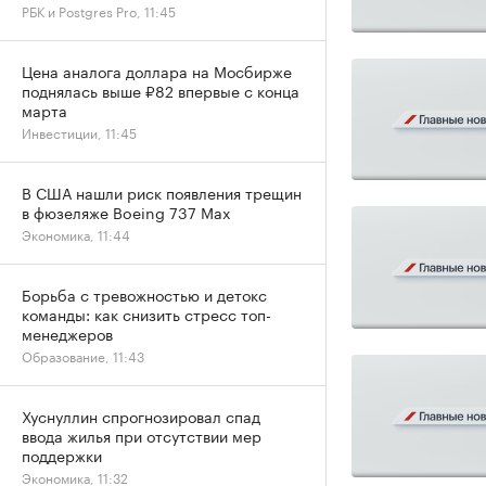
РБК и Postgres Pro, 11:45
Цена аналога доллара на Мосбирже
поднялась выше ₽82 впервые с конца
марта
Инвестиции, 11:45
В США нашли риск появления трещин
в фюзеляже Boeing 737 Max
Экономика, 11:44
Борьба с тревожностью и детокс
команды: как снизить стресс топ-
менеджеров
Образование, 11:43
Хуснуллин спрогнозировал спад
ввода жилья при отсутствии мер
поддержки
Экономика, 11:32