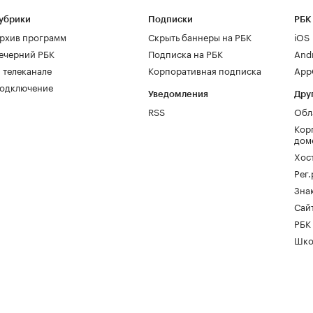
убрики
Подписки
РБК
рхив программ
Скрыть баннеры на РБК
iOS
ечерний РБК
Подписка на РБК
And
 телеканале
Корпоративная подписка
AppG
одключение
Уведомления
Дру
RSS
Обл
Кор
дом
Хос
Рег
Зна
Сайт
РБК
Шко