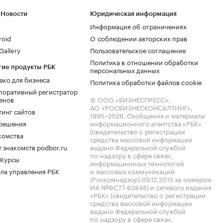
 Новости
Юридическая информация
Информация об ограничениях
roid
О соблюдении авторских прав
allery
Пользовательское соглашение
Политика в отношении обработки
гие продукты РБК
персональных данных
ако для бизнеса
Политика обработки файлов cookie
поративный регистратор
енов
© ООО «БИЗНЕСПРЕСС»,
АО «РОСБИЗНЕСКОНСАЛТИНГ»,
тинг сайтов
1995–2026
. Сообщения и материалы
.решения
информационного агентства «РБК»
(свидетельство о регистрации
комства
средства массовой информации
 знакомств podbor.ru
выдано Федеральной службой
по надзору в сфере связи,
 Курсы
информационных технологий
ла управления РБК
и массовых коммуникаций
(Роскомнадзор) 09.12.2015 за номером
ИА №ФС77-63848) и сетевого издания
«РБК» (свидетельство о регистрации
средства массовой информации
выдано Федеральной службой
по надзору в сфере связи,