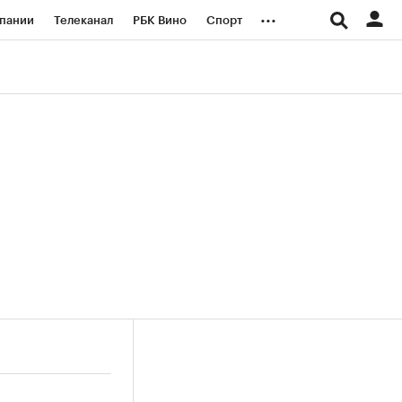
...
пании
Телеканал
РБК Вино
Спорт
ые проекты
Город
Стиль
Крипто
Спецпроекты СПб
логии и медиа
Финансы