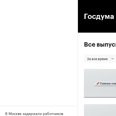
00
Госдума
Все выпу
За все время
В Москве задержали работников