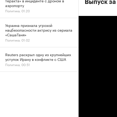
теракта» в инциденте с дроном в
Выпуск за 
аэропорту
Политика, 01:20
Украина признала угрозой
нацбезопасности актрису из сериала
«СашаТаня»
Политика, 01:02
Reuters раскрыл одну из крупнейших
уступок Ирану в конфликте с США
Политика, 00:51