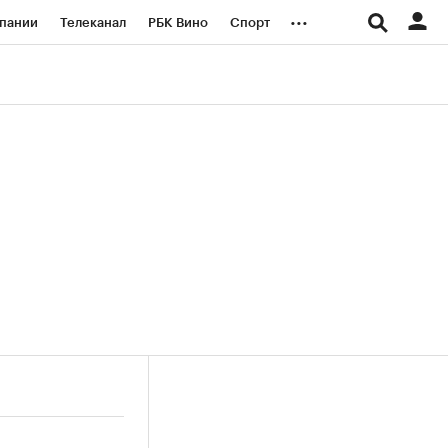
...
пании
Телеканал
РБК Вино
Спорт
ые проекты
Город
Стиль
Крипто
Спецпроекты СПб
логии и медиа
Финансы