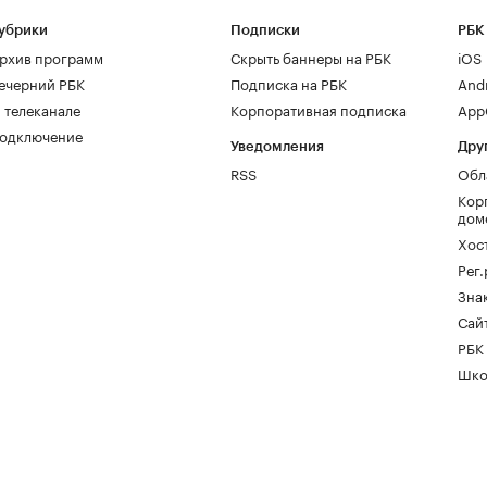
убрики
Подписки
РБК
рхив программ
Скрыть баннеры на РБК
iOS
ечерний РБК
Подписка на РБК
And
 телеканале
Корпоративная подписка
AppG
одключение
Уведомления
Дру
RSS
Обл
Кор
дом
Хос
Рег
Зна
Сайт
РБК
Шко