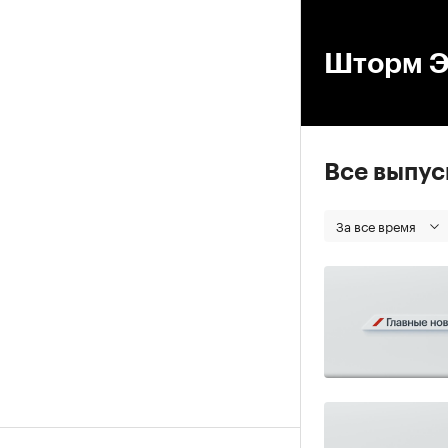
00
Шторм Э
Все выпу
За все время