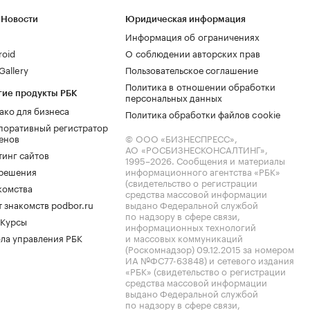
 Новости
Юридическая информация
Информация об ограничениях
roid
О соблюдении авторских прав
allery
Пользовательское соглашение
Политика в отношении обработки
гие продукты РБК
персональных данных
ако для бизнеса
Политика обработки файлов cookie
поративный регистратор
енов
© ООО «БИЗНЕСПРЕСС»,
АО «РОСБИЗНЕСКОНСАЛТИНГ»,
тинг сайтов
1995–2026
. Сообщения и материалы
.решения
информационного агентства «РБК»
(свидетельство о регистрации
комства
средства массовой информации
 знакомств podbor.ru
выдано Федеральной службой
по надзору в сфере связи,
 Курсы
информационных технологий
ла управления РБК
и массовых коммуникаций
(Роскомнадзор) 09.12.2015 за номером
ИА №ФС77-63848) и сетевого издания
«РБК» (свидетельство о регистрации
средства массовой информации
выдано Федеральной службой
по надзору в сфере связи,