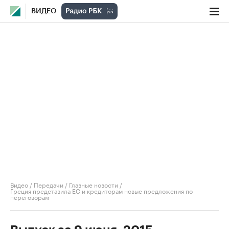
ВИДЕО
Видео
/
Передачи
/
Главные новости
/
Греция представила ЕС и кредиторам новые предложения по
переговорам