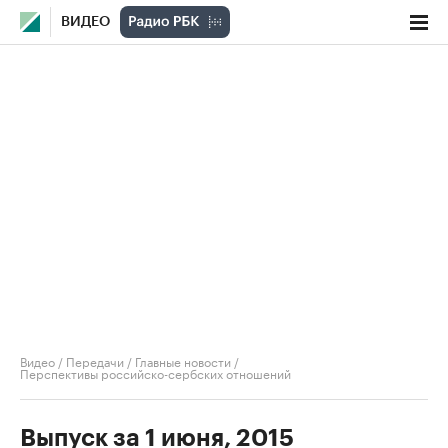
ВИДЕО
Видео
/
Передачи
/
Главные новости
/
Перспективы российско-сербских отношений
Выпуск за 1 июня, 2015