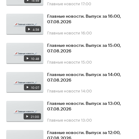
14:49
Главные новости
17:00
Главные новости. Выпуск за 16:00,
07.08.2026
4:58
Главные новости
16:00
Главные новости. Выпуск за 15:00,
07.08.2026
10:48
Главные новости
15:00
Главные новости. Выпуск за 14:00,
07.08.2026
10:07
Главные новости
14:00
Главные новости. Выпуск за 13:00,
07.08.2026
21:00
Главные новости
13:00
Главные новости. Выпуск за 12:00,
07.08.2026