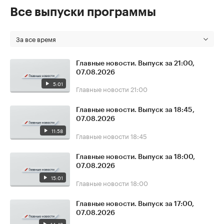
Все выпуски программы
За все время
Главные новости. Выпуск за 21:00,
07.08.2026
5:01
Главные новости
21:00
Главные новости. Выпуск за 18:45,
07.08.2026
11:58
Главные новости
18:45
Главные новости. Выпуск за 18:00,
07.08.2026
15:01
Главные новости
18:00
Главные новости. Выпуск за 17:00,
07.08.2026