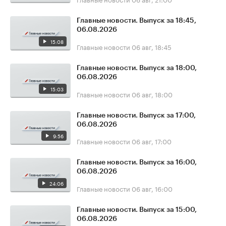
Главные новости. Выпуск за 18:45,
06.08.2026
15:08
Главные новости
06 авг, 18:45
Главные новости. Выпуск за 18:00,
06.08.2026
15:03
Главные новости
06 авг, 18:00
Главные новости. Выпуск за 17:00,
06.08.2026
9:56
Главные новости
06 авг, 17:00
Главные новости. Выпуск за 16:00,
06.08.2026
24:06
Главные новости
06 авг, 16:00
Главные новости. Выпуск за 15:00,
06.08.2026