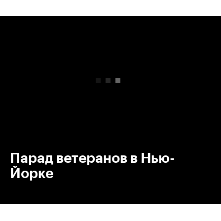
00:00
/
00:00
Парад ветеранов в Нью-
Йорке