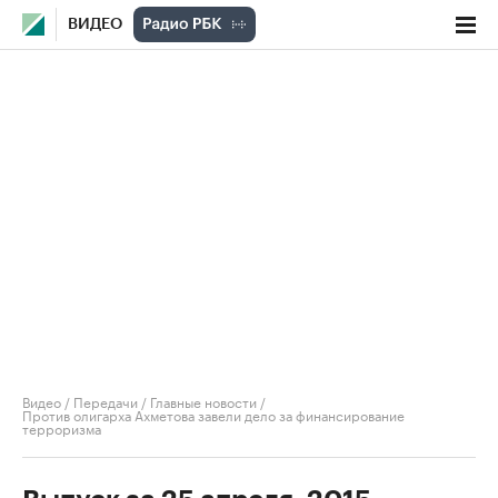
ВИДЕО
Видео
/
Передачи
/
Главные новости
/
Против олигарха Ахметова завели дело за финансирование
терроризма