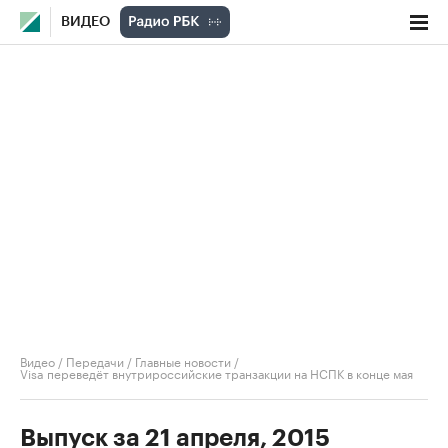
ВИДЕО
Видео
/
Передачи
/
Главные новости
/
Visa переведёт внутрироссийские транзакции на НСПК в конце мая
Выпуск за 21 апреля, 2015