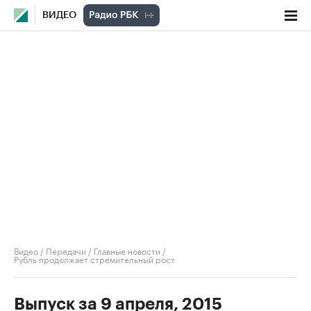
ВИДЕО
Видео
/
Передачи
/
Главные новости
/
Рубль продолжает стремительный рост
Выпуск за 9 апреля, 2015