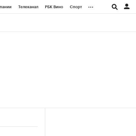
...
пании
Телеканал
РБК Вино
Спорт
ые проекты
Город
Стиль
Крипто
Спецпроекты СПб
логии и медиа
Финансы