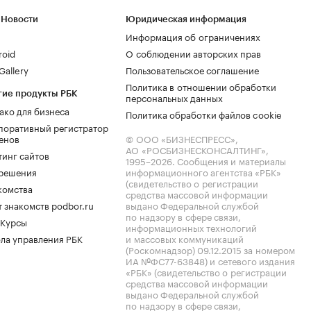
 Новости
Юридическая информация
Информация об ограничениях
roid
О соблюдении авторских прав
allery
Пользовательское соглашение
Политика в отношении обработки
гие продукты РБК
персональных данных
ако для бизнеса
Политика обработки файлов cookie
поративный регистратор
енов
© ООО «БИЗНЕСПРЕСС»,
АО «РОСБИЗНЕСКОНСАЛТИНГ»,
тинг сайтов
1995–2026
. Сообщения и материалы
.решения
информационного агентства «РБК»
(свидетельство о регистрации
комства
средства массовой информации
 знакомств podbor.ru
выдано Федеральной службой
по надзору в сфере связи,
 Курсы
информационных технологий
ла управления РБК
и массовых коммуникаций
(Роскомнадзор) 09.12.2015 за номером
ИА №ФС77-63848) и сетевого издания
«РБК» (свидетельство о регистрации
средства массовой информации
выдано Федеральной службой
по надзору в сфере связи,