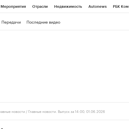
Мероприятия
Отрасли
Недвижимость
Autonews
РБК Ком
ние
РБК Курсы
РБК Life
Тренды
Визионеры
Национальн
Передачи
Последние видео
б
Исследования
Кредитные рейтинги
Франшизы
Газета
роверка контрагентов
Политика
Экономика
Бизнес
Техно
лавные новости
/
Главные новости. Выпуск за 14:00, 01.06.2026