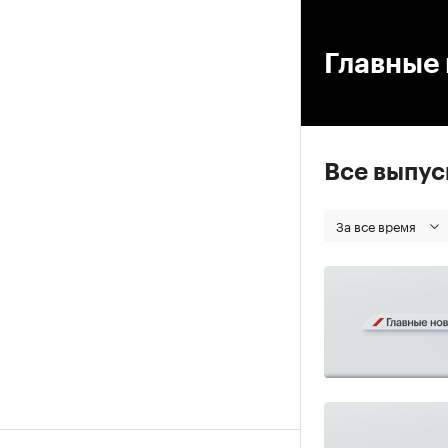
00
Главные 
Все выпу
За все время