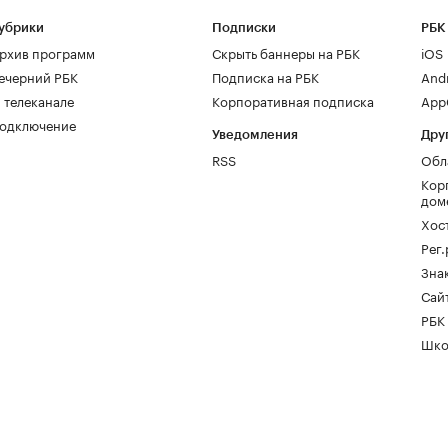
убрики
Подписки
РБК
рхив программ
Скрыть баннеры на РБК
iOS
ечерний РБК
Подписка на РБК
And
 телеканале
Корпоративная подписка
AppG
одключение
Уведомления
Дру
RSS
Обл
Кор
дом
Хос
Рег
Зна
Сайт
РБК
Шко