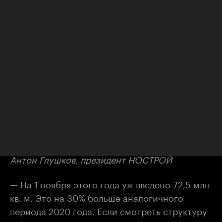
Надежда Косарева, президент Фонда
«Институт экономики города»
Игнат Бушухин, обозреватель
— Коллеги, в этом году в России ожидается
строительство около 86 млн кв. м жилья. Об
этом недавно заявил вице-премьер Марат
Хуснуллин. Скажите, что это значит для
отрасли?
Антон Глушков, президент НОСТРОЙ
— На 1 ноября этого года уж введено 72,5 млн
кв. м. Это на 30% больше аналогичного
периода 2020 года. Если смотреть структуру