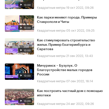
10:00
Квадратные метры
19 окт 2022, 09:26
Как парки меняют города. Примеры
Ставрополя и Читы
10:00
Квадратные метры
05 окт 2022, 09:25
Как стимулировать строительство
жилья. Пример Екатеринбурга и
Саратова
10:00
Квадратные метры
21 сен 2022, 13:43
Мичуринск – Бузулук. О
благоустройстве малых городов
России
10:00
Квадратные метры
07 сен 2022, 18:14
Как построить частный дом с помощью
ипотеки
10:00
Квадратные метры
24 авг 2022, 09:26