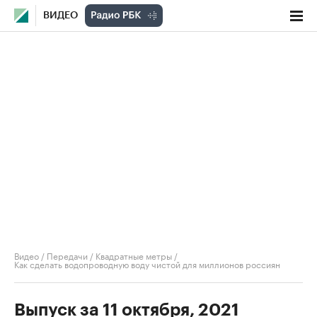
ВИДЕО
Видео
/
Передачи
/
Квадратные метры
/
Как сделать водопроводную воду чистой для миллионов россиян
Выпуск за 11 октября, 2021