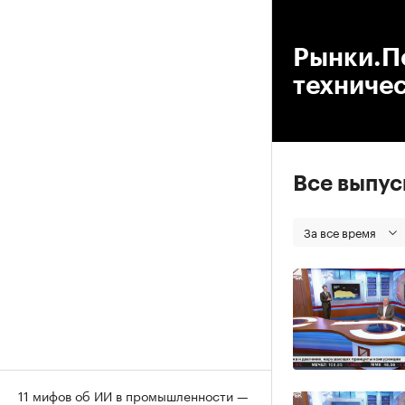
00
Рынки.П
техниче
Все выпу
За все время
11 мифов об ИИ в промышленности —