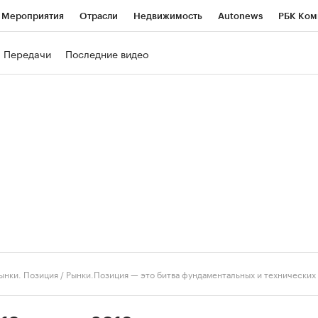
Мероприятия
Отрасли
Недвижимость
Autonews
РБК Ком
ние
РБК Курсы
РБК Life
Тренды
Визионеры
Национальн
Передачи
Последние видео
б
Исследования
Кредитные рейтинги
Франшизы
Газета
роверка контрагентов
Политика
Экономика
Бизнес
Техно
ынки. Позиция
/
Рынки.Позиция — это битва фундаментальных и технических