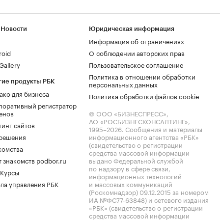
 Новости
Юридическая информация
Информация об ограничениях
roid
О соблюдении авторских прав
allery
Пользовательское соглашение
Политика в отношении обработки
гие продукты РБК
персональных данных
ако для бизнеса
Политика обработки файлов cookie
поративный регистратор
енов
© ООО «БИЗНЕСПРЕСС»,
АО «РОСБИЗНЕСКОНСАЛТИНГ»,
тинг сайтов
1995–2026
. Сообщения и материалы
.решения
информационного агентства «РБК»
(свидетельство о регистрации
комства
средства массовой информации
 знакомств podbor.ru
выдано Федеральной службой
по надзору в сфере связи,
 Курсы
информационных технологий
ла управления РБК
и массовых коммуникаций
(Роскомнадзор) 09.12.2015 за номером
ИА №ФС77-63848) и сетевого издания
«РБК» (свидетельство о регистрации
средства массовой информации