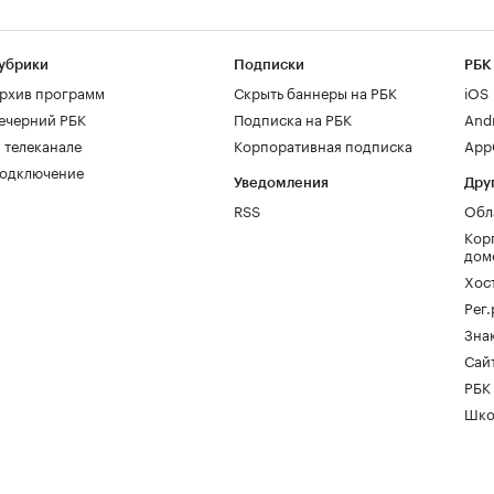
убрики
Подписки
РБК
рхив программ
Скрыть баннеры на РБК
iOS
ечерний РБК
Подписка на РБК
And
 телеканале
Корпоративная подписка
AppG
одключение
Уведомления
Дру
RSS
Обл
Кор
дом
Хос
Рег
Зна
Сайт
РБК
Шко