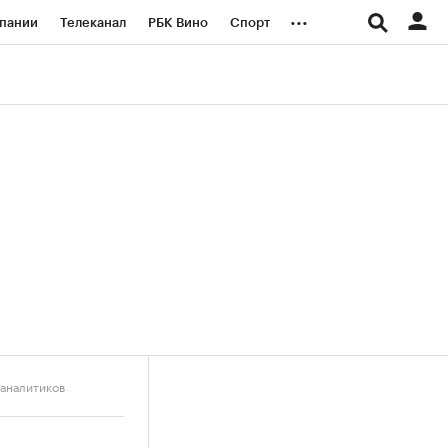
...
пании
Телеканал
РБК Вино
Спорт
ые проекты
Город
Стиль
Крипто
Спецпроекты СПб
логии и медиа
Финансы
 аналитиков