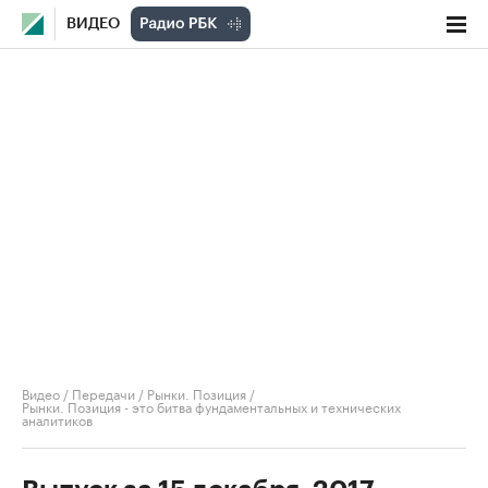
ВИДЕО
Видео
/
Передачи
/
Рынки. Позиция
/
Рынки. Позиция - это битва фундаментальных и технических
аналитиков