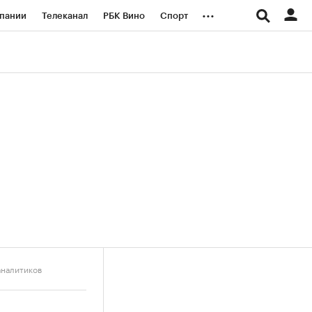
...
пании
Телеканал
РБК Вино
Спорт
ые проекты
Город
Стиль
Крипто
Спецпроекты СПб
логии и медиа
Финансы
аналитиков