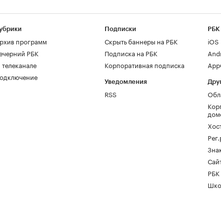
убрики
Подписки
РБК
рхив программ
Скрыть баннеры на РБК
iOS
ечерний РБК
Подписка на РБК
And
 телеканале
Корпоративная подписка
AppG
одключение
Уведомления
Дру
RSS
Обл
Кор
дом
Хос
Рег
Зна
Сайт
РБК
Шко