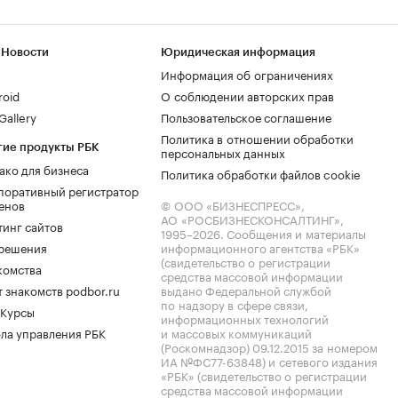
 Новости
Юридическая информация
Информация об ограничениях
roid
О соблюдении авторских прав
allery
Пользовательское соглашение
Политика в отношении обработки
гие продукты РБК
персональных данных
ако для бизнеса
Политика обработки файлов cookie
поративный регистратор
енов
© ООО «БИЗНЕСПРЕСС»,
АО «РОСБИЗНЕСКОНСАЛТИНГ»,
тинг сайтов
1995–2026
. Сообщения и материалы
.решения
информационного агентства «РБК»
(свидетельство о регистрации
комства
средства массовой информации
 знакомств podbor.ru
выдано Федеральной службой
по надзору в сфере связи,
 Курсы
информационных технологий
ла управления РБК
и массовых коммуникаций
(Роскомнадзор) 09.12.2015 за номером
ИА №ФС77-63848) и сетевого издания
«РБК» (свидетельство о регистрации
средства массовой информации