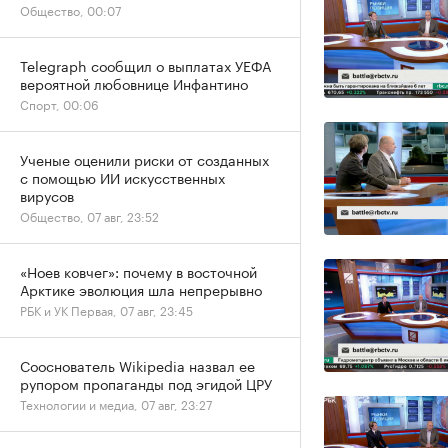
Общество, 00:07
Telegraph сообщил о выплатах УЕФА
вероятной любовнице Инфантино
Спорт, 00:06
Ученые оценили риски от созданных
с помощью ИИ искусственных
вирусов
Общество, 07 авг, 23:52
«Ноев ковчег»: почему в восточной
Арктике эволюция шла непрерывно
РБК и УК Первая, 07 авг, 23:45
Сооснователь Wikipedia назвал ее
рупором пропаганды под эгидой ЦРУ
Технологии и медиа, 07 авг, 23:27