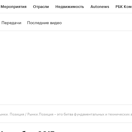
Мероприятия
Отрасли
Недвижимость
Autonews
РБК Ком
ние
РБК Курсы
РБК Life
Тренды
Визионеры
Национальн
Передачи
Последние видео
б
Исследования
Кредитные рейтинги
Франшизы
Газета
роверка контрагентов
Политика
Экономика
Бизнес
Техно
ынки. Позиция
/
Рынки.Позиция – это битва фундаментальных и технических 