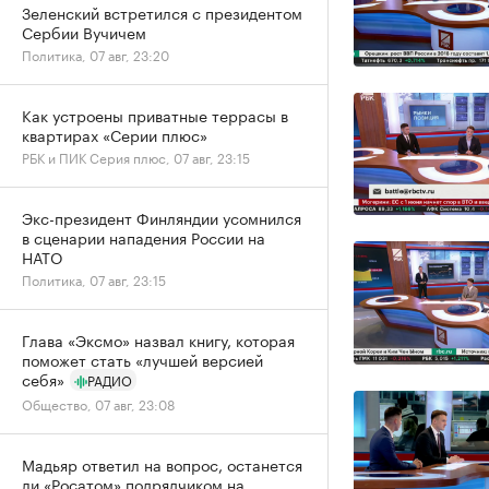
Зеленский встретился с президентом
Сербии Вучичем
Политика, 07 авг, 23:20
Как устроены приватные террасы в
квартирах «Серии плюс»
РБК и ПИК Серия плюс, 07 авг, 23:15
Экс-президент Финляндии усомнился
в сценарии нападения России на
НАТО
Политика, 07 авг, 23:15
Глава «Эксмо» назвал книгу, которая
поможет стать «лучшей версией
себя»
РАДИО
Общество, 07 авг, 23:08
Мадьяр ответил на вопрос, останется
ли «Росатом» подрядчиком на