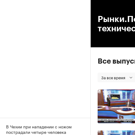
00
Рынки.По
техниче
Все выпу
За все время
В Чехии при нападении с ножом
пострадали четыре человека