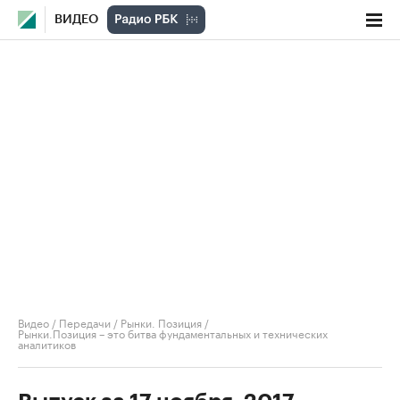
ВИДЕО
Видео
/
Передачи
/
Рынки. Позиция
/
Рынки.Позиция – это битва фундаментальных и технических
аналитиков