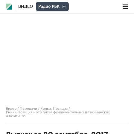
ВИДЕО
Видео
/
Передачи
/
Рынки. Позиция
/
Рынки.Позиция – это битва фундаментальных и технических
аналитиков