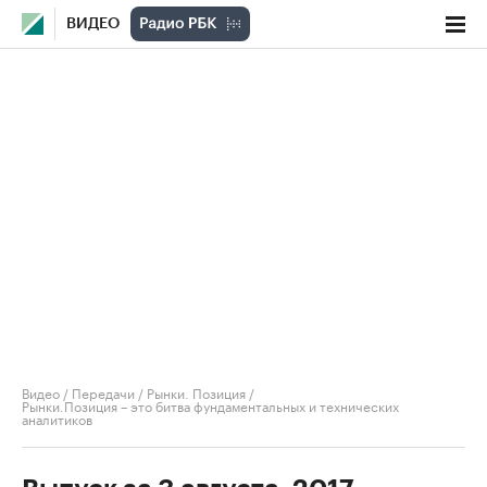
ВИДЕО
Видео
/
Передачи
/
Рынки. Позиция
/
Рынки.Позиция – это битва фундаментальных и технических
аналитиков