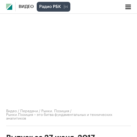
ВИДЕО
Видео
/
Передачи
/
Рынки. Позиция
/
Рынки.Позиция – это битва фундаментальных и технических
аналитиков