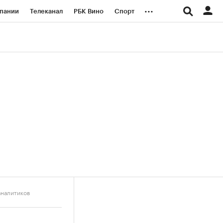
...
пании
Телеканал
РБК Вино
Спорт
ые проекты
Город
Стиль
Крипто
Спецпроекты СПб
логии и медиа
Финансы
аналитиков