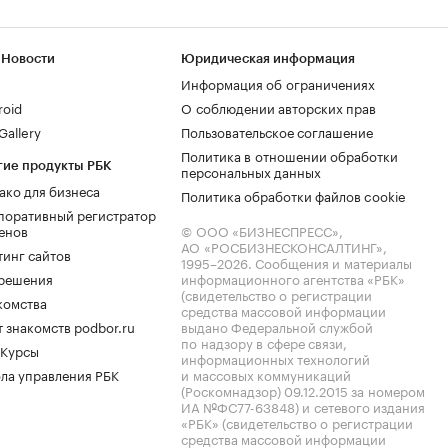
 Новости
Юридическая информация
Информация об ограничениях
roid
О соблюдении авторских прав
allery
Пользовательское соглашение
Политика в отношении обработки
гие продукты РБК
персональных данных
ако для бизнеса
Политика обработки файлов cookie
поративный регистратор
енов
© ООО «БИЗНЕСПРЕСС»,
АО «РОСБИЗНЕСКОНСАЛТИНГ»,
тинг сайтов
1995–2026
. Сообщения и материалы
.решения
информационного агентства «РБК»
(свидетельство о регистрации
комства
средства массовой информации
 знакомств podbor.ru
выдано Федеральной службой
по надзору в сфере связи,
 Курсы
информационных технологий
ла управления РБК
и массовых коммуникаций
(Роскомнадзор) 09.12.2015 за номером
ИА №ФС77-63848) и сетевого издания
«РБК» (свидетельство о регистрации
средства массовой информации