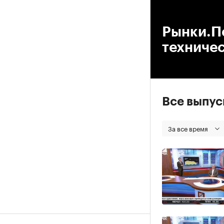
00
Рынки.По
техниче
Все выпу
За все время