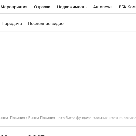
Мероприятия
Отрасли
Недвижимость
Autonews
РБК Ком
ние
РБК Курсы
РБК Life
Тренды
Визионеры
Национальн
Передачи
Последние видео
б
Исследования
Кредитные рейтинги
Франшизы
Газета
роверка контрагентов
Политика
Экономика
Бизнес
Техно
ынки. Позиция
/
Рынки.Позиция – это битва фундаментальных и технических 