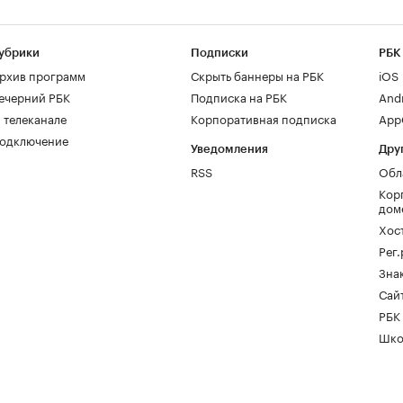
убрики
Подписки
РБК
рхив программ
Скрыть баннеры на РБК
iOS
ечерний РБК
Подписка на РБК
And
 телеканале
Корпоративная подписка
AppG
одключение
Уведомления
Дру
RSS
Обл
Кор
дом
Хос
Рег
Зна
Сайт
РБК
Шко