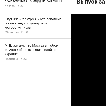
привлечения $15 млрд на биткоины
Выпуск за 
Крипто, 16:57
Спутник «Электро-Л» №5 пополнил
орбитальную группировку
метеоспутников
Общество, 16:56
МИД заявил, что Москва в любом
случае добьется своих целей на
Украине
Политика, 16:53