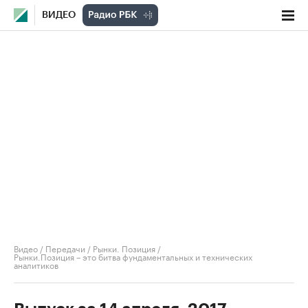
ВИДЕО
Видео
/
Передачи
/
Рынки. Позиция
/
Рынки.Позиция – это битва фундаментальных и технических
аналитиков