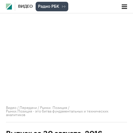
ВИДЕО
Видео
/
Передачи
/
Рынки. Позиция
/
Рынки.Позиция - это битва фундаментальных и технических
аналитиков