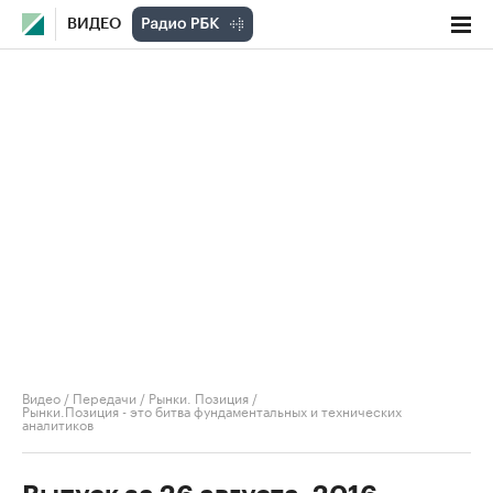
ВИДЕО
Видео
/
Передачи
/
Рынки. Позиция
/
Рынки.Позиция - это битва фундаментальных и технических
аналитиков