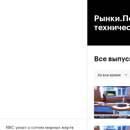
00
Рынки.По
техниче
Все выпу
За все время
NBC узнал о сотнях мирных жертв