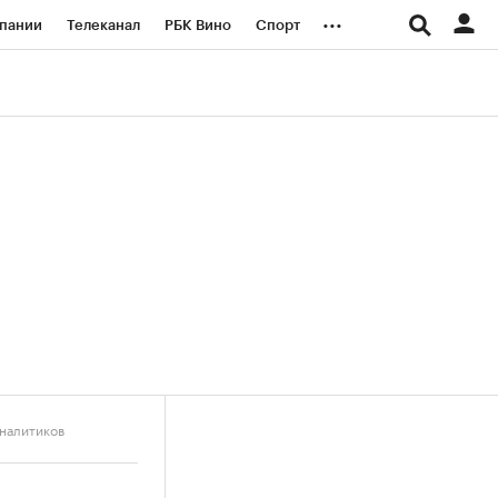
...
пании
Телеканал
РБК Вино
Спорт
ые проекты
Город
Стиль
Крипто
Спецпроекты СПб
логии и медиа
Финансы
аналитиков