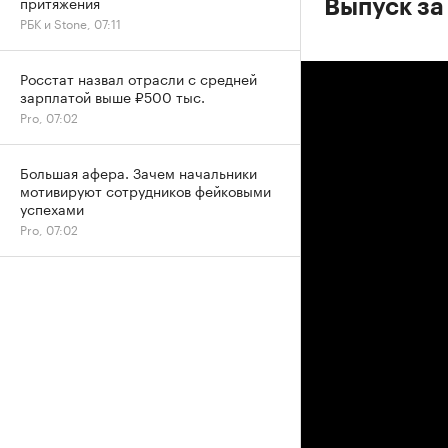
притяжения
Выпуск за
РБК и Stone, 07:11
Росстат назвал отрасли с средней
зарплатой выше ₽500 тыс.
Pro, 07:02
Большая афера. Зачем начальники
мотивируют сотрудников фейковыми
успехами
Pro, 07:02