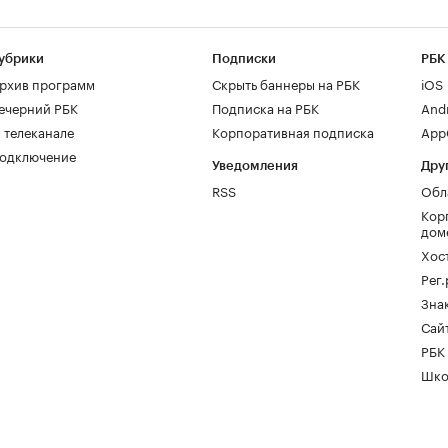
убрики
Подписки
РБК
рхив программ
Скрыть баннеры на РБК
iOS
ечерний РБК
Подписка на РБК
And
 телеканале
Корпоративная подписка
AppG
одключение
Уведомления
Дру
RSS
Обл
Кор
дом
Хос
Рег
Зна
Сайт
РБК
Шко