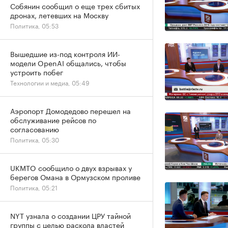
Собянин сообщил о еще трех сбитых
дронах, летевших на Москву
Политика, 05:53
Вышедшие из-под контроля ИИ-
модели OpenAI общались, чтобы
устроить побег
Технологии и медиа, 05:49
Аэропорт Домодедово перешел на
обслуживание рейсов по
согласованию
Политика, 05:30
UKMTO сообщило о двух взрывах у
берегов Омана в Ормузском проливе
Политика, 05:21
NYT узнала о создании ЦРУ тайной
группы с целью раскола властей