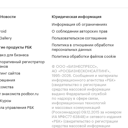
 Новости
Юридическая информация
Информация об ограничениях
roid
О соблюдении авторских прав
allery
Пользовательское соглашение
Политика в отношении обработки
гие продукты РБК
персональных данных
ако для бизнеса
Политика обработки файлов cookie
поративный регистратор
енов
© ООО «БИЗНЕСПРЕСС»,
АО «РОСБИЗНЕСКОНСАЛТИНГ»,
тинг сайтов
1995–2026
. Сообщения и материалы
.решения
информационного агентства «РБК»
(свидетельство о регистрации
комства
средства массовой информации
 знакомств podbor.ru
выдано Федеральной службой
по надзору в сфере связи,
 Курсы
информационных технологий
ла управления РБК
и массовых коммуникаций
(Роскомнадзор) 09.12.2015 за номером
ИА №ФС77-63848) и сетевого издания
«РБК» (свидетельство о регистрации
средства массовой информации