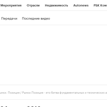
Мероприятия
Отрасли
Недвижимость
Autonews
РБК Ком
ние
РБК Курсы
РБК Life
Тренды
Визионеры
Национальн
Передачи
Последние видео
б
Исследования
Кредитные рейтинги
Франшизы
Газета
роверка контрагентов
Политика
Экономика
Бизнес
Техно
ынки. Позиция
/
Рынки.Позиция - это битва фундаментальных и технических 