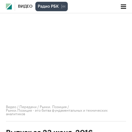
ВИДЕО
Видео
/
Передачи
/
Рынки. Позиция
/
Рынки.Позиция - это битва фундаментальных и технических
аналитиков