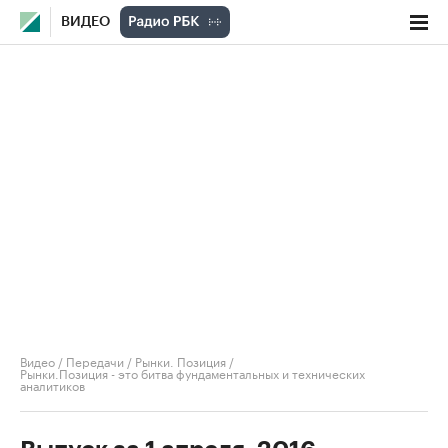
ВИДЕО
Видео
/
Передачи
/
Рынки. Позиция
/
Рынки.Позиция - это битва фундаментальных и технических
аналитиков