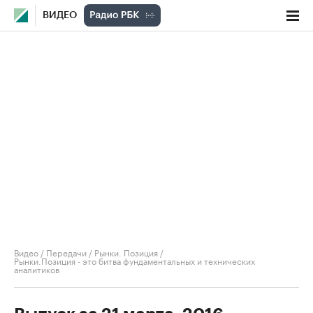
ВИДЕО
Видео
/
Передачи
/
Рынки. Позиция
/
Рынки.Позиция - это битва фундаментальных и технических
аналитиков