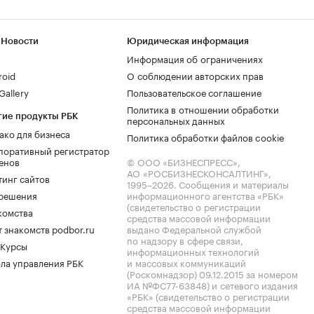
 Новости
Юридическая информация
Информация об ограничениях
roid
О соблюдении авторских прав
allery
Пользовательское соглашение
Политика в отношении обработки
гие продукты РБК
персональных данных
ако для бизнеса
Политика обработки файлов cookie
поративный регистратор
енов
© ООО «БИЗНЕСПРЕСС»,
АО «РОСБИЗНЕСКОНСАЛТИНГ»,
тинг сайтов
1995–2026
. Сообщения и материалы
.решения
информационного агентства «РБК»
(свидетельство о регистрации
комства
средства массовой информации
 знакомств podbor.ru
выдано Федеральной службой
по надзору в сфере связи,
 Курсы
информационных технологий
ла управления РБК
и массовых коммуникаций
(Роскомнадзор) 09.12.2015 за номером
ИА №ФС77-63848) и сетевого издания
«РБК» (свидетельство о регистрации
средства массовой информации