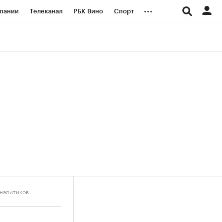
...
пании
Телеканал
РБК Вино
Спорт
ые проекты
Город
Стиль
Крипто
Спецпроекты СПб
логии и медиа
Финансы
аналитиков