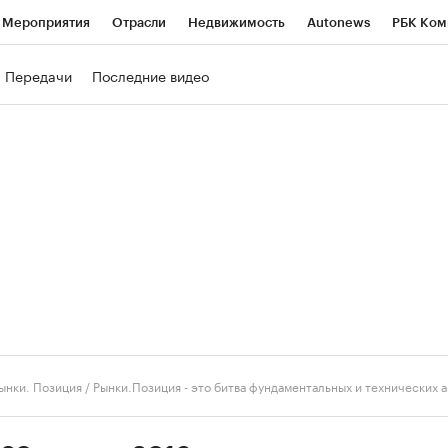
Мероприятия
Отрасли
Недвижимость
Autonews
РБК Ком
ние
РБК Курсы
РБК Life
Тренды
Визионеры
Национальн
Передачи
Последние видео
б
Исследования
Кредитные рейтинги
Франшизы
Газета
роверка контрагентов
Политика
Экономика
Бизнес
Техно
ынки. Позиция
/
Рынки.Позиция - это битва фундаментальных и технических 