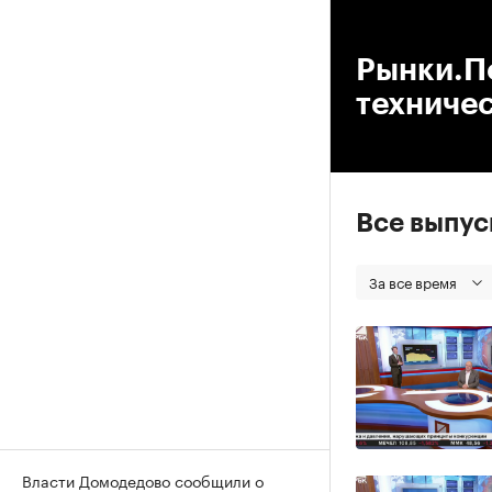
00
Рынки.По
техниче
Все выпу
За все время
Власти Домодедово сообщили о