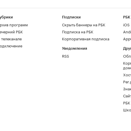
убрики
Подписки
РБК
рхив программ
Скрыть баннеры на РБК
iOS
ечерний РБК
Подписка на РБК
And
 телеканале
Корпоративная подписка
AppG
одключение
Уведомления
Дру
RSS
Обл
Кор
дом
Хос
Рег
Зна
Сайт
РБК
Шко