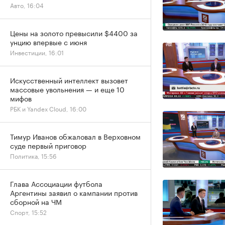
Авто, 16:04
Цены на золото превысили $4400 за
унцию впервые с июня
Инвестиции, 16:01
Искусственный интеллект вызовет
массовые увольнения — и еще 10
мифов
РБК и Yandex Cloud, 16:00
Тимур Иванов обжаловал в Верховном
суде первый приговор
Политика, 15:56
Глава Ассоциации футбола
Аргентины заявил о кампании против
сборной на ЧМ
Спорт, 15:52