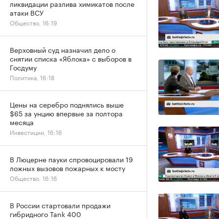
ликвидации разлива химикатов после
атаки ВСУ
Общество, 16:19
Верховный суд назначил дело о
снятии списка «Яблока» с выборов в
Госдуму
Политика, 16:18
Цены на серебро поднялись выше
$65 за унцию впервые за полтора
месяца
Инвестиции, 16:16
В Люцерне пауки спровоцировали 19
ложных вызовов пожарных к мосту
Общество, 16:16
В России стартовали продажи
гибридного Tank 400