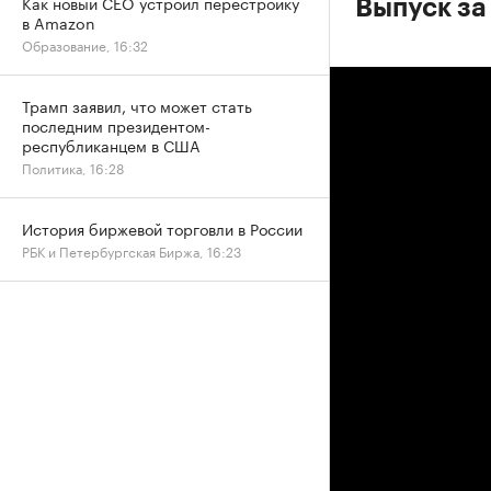
Как новый CEO устроил перестройку
Выпуск за
в Amazon
Образование, 16:32
Трамп заявил, что может стать
последним президентом-
республиканцем в США
Политика, 16:28
История биржевой торговли в России
РБК и Петербургская Биржа, 16:23