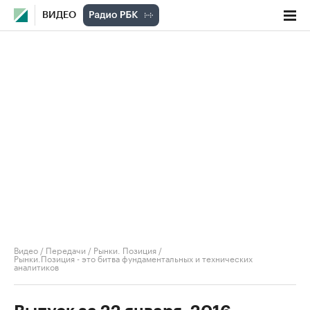
ВИДЕО
Видео
/
Передачи
/
Рынки. Позиция
/
Рынки.Позиция - это битва фундаментальных и технических
аналитиков