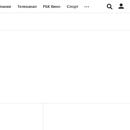
...
пании
Телеканал
РБК Вино
Спорт
ые проекты
Город
Стиль
Крипто
Спецпроекты СПб
логии и медиа
Финансы