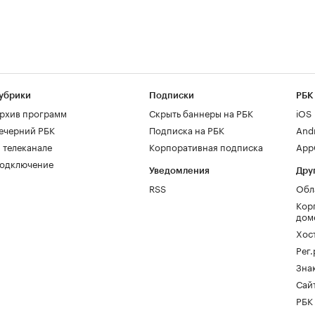
убрики
Подписки
РБК
рхив программ
Скрыть баннеры на РБК
iOS
ечерний РБК
Подписка на РБК
And
 телеканале
Корпоративная подписка
AppG
одключение
Уведомления
Дру
RSS
Обл
Кор
дом
Хос
Рег
Зна
Сайт
РБК