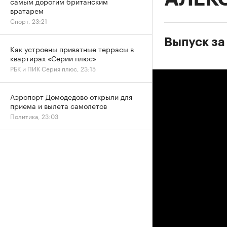
самым дорогим британским
вратарем
Спорт, 23:21
Выпуск за
Как устроены приватные террасы в
квартирах «Серии плюс»
РБК и ПИК Серия плюс, 23:15
Аэропорт Домодедово открыли для
приема и вылета самолетов
Политика, 23:03