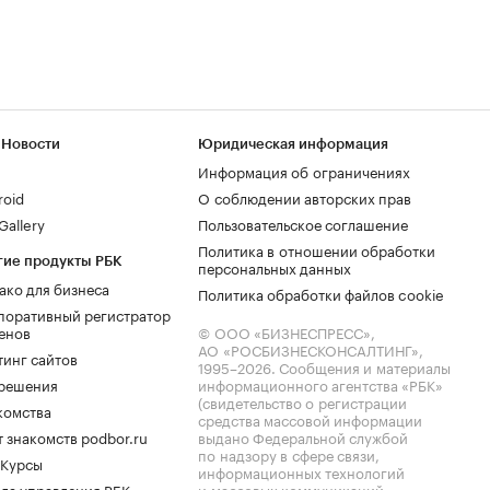
 Новости
Юридическая информация
Информация об ограничениях
roid
О соблюдении авторских прав
allery
Пользовательское соглашение
Политика в отношении обработки
гие продукты РБК
персональных данных
ако для бизнеса
Политика обработки файлов cookie
поративный регистратор
енов
© ООО «БИЗНЕСПРЕСС»,
АО «РОСБИЗНЕСКОНСАЛТИНГ»,
тинг сайтов
1995–2026
. Сообщения и материалы
.решения
информационного агентства «РБК»
(свидетельство о регистрации
комства
средства массовой информации
 знакомств podbor.ru
выдано Федеральной службой
по надзору в сфере связи,
 Курсы
информационных технологий
ла управления РБК
и массовых коммуникаций