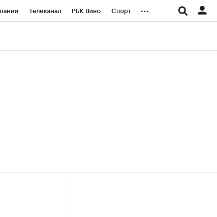
...
пании
Телеканал
РБК Вино
Спорт
ые проекты
Город
Стиль
Крипто
Спецпроекты СПб
логии и медиа
Финансы