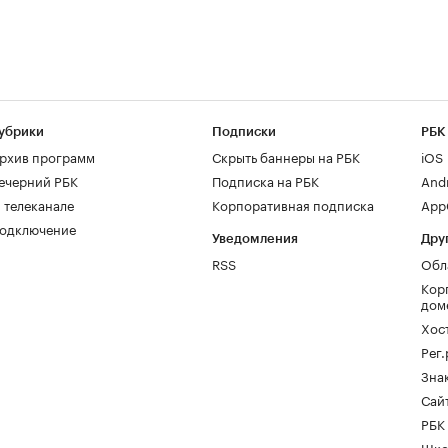
убрики
Подписки
РБК
рхив программ
Скрыть баннеры на РБК
iOS
ечерний РБК
Подписка на РБК
And
 телеканале
Корпоративная подписка
AppG
одключение
Уведомления
Дру
RSS
Обл
Кор
дом
Хос
Рег
Зна
Сайт
РБК
Шко