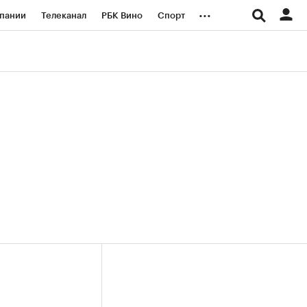
...
пании
Телеканал
РБК Вино
Спорт
ые проекты
Город
Стиль
Крипто
Спецпроекты СПб
логии и медиа
Финансы