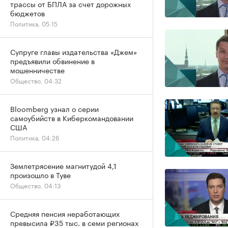
трассы от БПЛА за счет дорожных
бюджетов
Политика, 05:15
Супруге главы издательства «Джем»
предъявили обвинение в
мошенничестве
Общество, 04:32
Bloomberg узнал о серии
самоубийств в Киберкомандовании
США
Политика, 04:26
Землетрясение магнитудой 4,1
произошло в Туве
Общество, 04:13
Средняя пенсия неработающих
превысила ₽35 тыс. в семи регионах