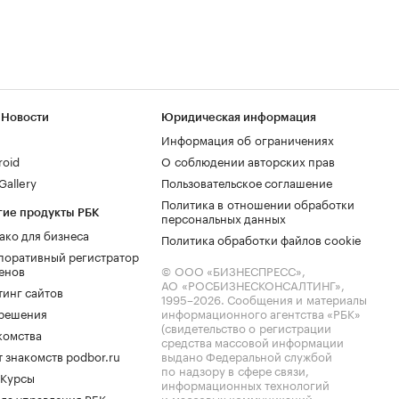
 Новости
Юридическая информация
Информация об ограничениях
roid
О соблюдении авторских прав
allery
Пользовательское соглашение
Политика в отношении обработки
гие продукты РБК
персональных данных
ако для бизнеса
Политика обработки файлов cookie
поративный регистратор
енов
© ООО «БИЗНЕСПРЕСС»,
АО «РОСБИЗНЕСКОНСАЛТИНГ»,
тинг сайтов
1995–2026
. Сообщения и материалы
.решения
информационного агентства «РБК»
(свидетельство о регистрации
комства
средства массовой информации
 знакомств podbor.ru
выдано Федеральной службой
по надзору в сфере связи,
 Курсы
информационных технологий
ла управления РБК
и массовых коммуникаций