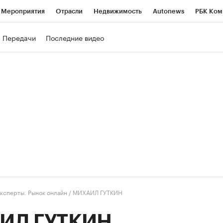
Мероприятия
Отрасли
Недвижимость
Autonews
РБК Ком
ние
РБК Курсы
РБК Life
Тренды
Визионеры
Национальн
Передачи
Последние видео
б
Исследования
Кредитные рейтинги
Франшизы
Газета
роверка контрагентов
Политика
Экономика
Бизнес
Техно
ксперты. Рынок онлайн
/
МИХАИЛ ГУТКИН
ИЛ ГУТКИН