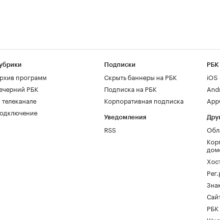
убрики
Подписки
РБК
рхив программ
Скрыть баннеры на РБК
iOS
ечерний РБК
Подписка на РБК
And
 телеканале
Корпоративная подписка
AppG
одключение
Уведомления
Дру
RSS
Обл
Кор
дом
Хос
Рег
Зна
Сайт
РБК
Шко