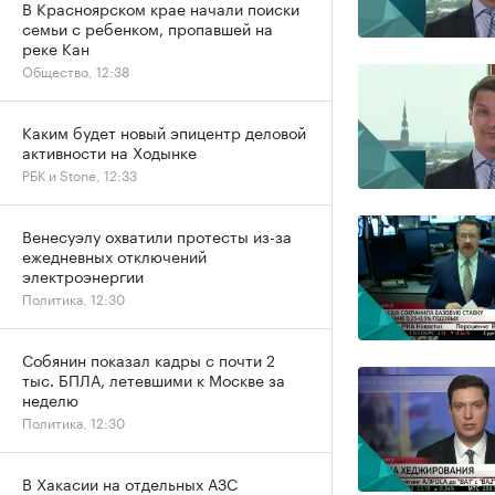
В Красноярском крае начали поиски
семьи с ребенком, пропавшей на
реке Кан
Общество, 12:38
Каким будет новый эпицентр деловой
активности на Ходынке
РБК и Stone, 12:33
Венесуэлу охватили протесты из-за
ежедневных отключений
электроэнергии
Политика, 12:30
Собянин показал кадры с почти 2
тыс. БПЛА, летевшими к Москве за
неделю
Политика, 12:30
В Хакасии на отдельных АЗС