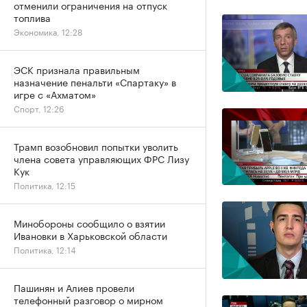
отменили ограничения на отпуск
топлива
Экономика, 12:28
ЭСК признала правильным
назначение пенальти «Спартаку» в
игре с «Ахматом»
Спорт, 12:26
Трамп возобновил попытки уволить
члена совета управляющих ФРС Лизу
Кук
Политика, 12:15
Минобороны сообщило о взятии
Ивановки в Харьковской области
Политика, 12:14
Пашинян и Алиев провели
телефонный разговор о мирном