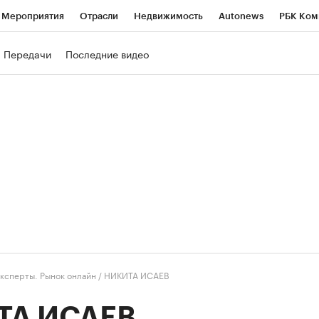
Мероприятия
Отрасли
Недвижимость
Autonews
РБК Ком
ние
РБК Курсы
РБК Life
Тренды
Визионеры
Национальн
Передачи
Последние видео
б
Исследования
Кредитные рейтинги
Франшизы
Газета
роверка контрагентов
Политика
Экономика
Бизнес
Техно
ксперты. Рынок онлайн
/
НИКИТА ИСАЕВ
ТА ИСАЕВ