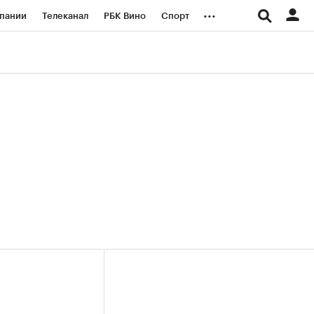
...
пании
Телеканал
РБК Вино
Спорт
ые проекты
Город
Стиль
Крипто
Спецпроекты СПб
логии и медиа
Финансы