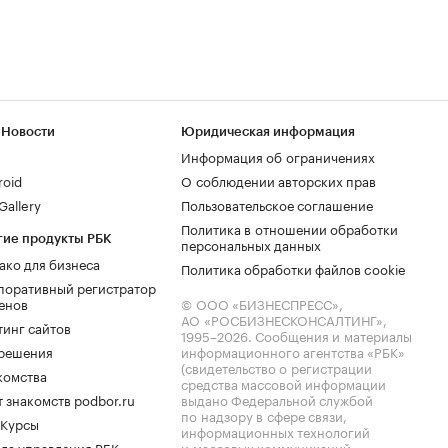
 Новости
Юридическая информация
Информация об ограничениях
roid
О соблюдении авторских прав
allery
Пользовательское соглашение
Политика в отношении обработки
гие продукты РБК
персональных данных
ако для бизнеса
Политика обработки файлов cookie
поративный регистратор
енов
© ООО «БИЗНЕСПРЕСС»,
АО «РОСБИЗНЕСКОНСАЛТИНГ»,
тинг сайтов
1995–2026
. Сообщения и материалы
.решения
информационного агентства «РБК»
(свидетельство о регистрации
комства
средства массовой информации
 знакомств podbor.ru
выдано Федеральной службой
по надзору в сфере связи,
 Курсы
информационных технологий
ла управления РБК
и массовых коммуникаций