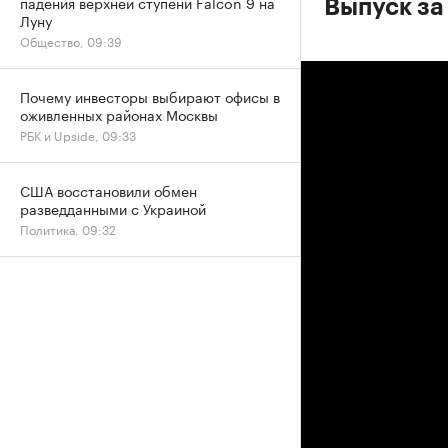
падения верхней ступени Falcon 9 на
Выпуск за
Луну
Общество, 09:39
Почему инвесторы выбирают офисы в
оживленных районах Москвы
РБК и Upside, 09:33
США восстановили обмен
разведданными с Украиной
Политика, 09:32