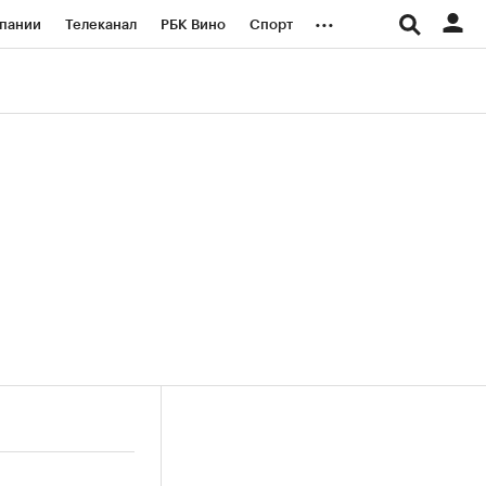
...
пании
Телеканал
РБК Вино
Спорт
ые проекты
Город
Стиль
Крипто
Спецпроекты СПб
логии и медиа
Финансы