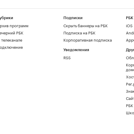
убрики
Подписки
РБК
рхив программ
Скрыть баннеры на РБК
iOS
ечерний РБК
Подписка на РБК
And
 телеканале
Корпоративная подписка
AppG
одключение
Уведомления
Дру
RSS
Обл
Кор
дом
Хос
Рег
Зна
Сайт
РБК
Шко