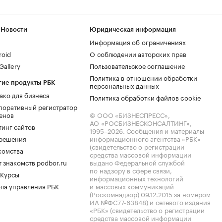
 Новости
Юридическая информация
Информация об ограничениях
roid
О соблюдении авторских прав
allery
Пользовательское соглашение
Политика в отношении обработки
гие продукты РБК
персональных данных
ако для бизнеса
Политика обработки файлов cookie
поративный регистратор
енов
© ООО «БИЗНЕСПРЕСС»,
АО «РОСБИЗНЕСКОНСАЛТИНГ»,
тинг сайтов
1995–2026
. Сообщения и материалы
.решения
информационного агентства «РБК»
(свидетельство о регистрации
комства
средства массовой информации
 знакомств podbor.ru
выдано Федеральной службой
по надзору в сфере связи,
 Курсы
информационных технологий
ла управления РБК
и массовых коммуникаций
(Роскомнадзор) 09.12.2015 за номером
ИА №ФС77-63848) и сетевого издания
«РБК» (свидетельство о регистрации
средства массовой информации