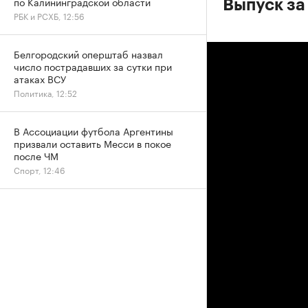
по Калининградской области
Выпуск за
РБК и РСХБ, 12:56
Белгородский оперштаб назвал
число пострадавших за сутки при
атаках ВСУ
Политика, 12:52
В Ассоциации футбола Аргентины
призвали оставить Месси в покое
после ЧМ
Спорт, 12:46