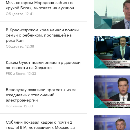
Мяч, которым Марадона забил гол
«рукой Бога», выставят на аукцион
Общество, 12:41
В Красноярском крае начали поиски
семьи с ребенком, пропавшей на
реке Кан
Общество, 12:38
Каким будет новый эпицентр деловой
активности на Ходынке
РБК и Stone, 12:33
Венесуэлу охватили протесты из-за
ежедневных отключений
электроэнергии
Политика, 12:30
Собянин показал кадры с почти 2
тыс. БПЛА, летевшими к Москве за