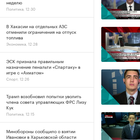
неделю
Политика, 12:30
В Хакасии на отдельных АЗС
отменили ограничения на отпуск
топлива
Экономика, 12:28
ЭСК признала правильным
назначение пенальти «Спартаку» в
игре с «Ахматом»
Спорт, 12:26
Трамп возобновил попытки уволить
члена совета управляющих ФРС Лизу
Кук
Политика, 12:15
Минобороны сообщило о взятии
Ивановки в Харьковской области