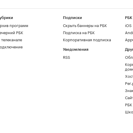
убрики
Подписки
РБК
рхив программ
Скрыть баннеры на РБК
iOS
ечерний РБК
Подписка на РБК
And
 телеканале
Корпоративная подписка
AppG
одключение
Уведомления
Дру
RSS
Обл
Кор
дом
Хос
Рег
Зна
Сайт
РБК
Шко