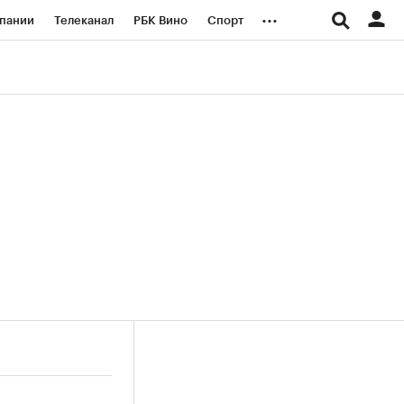
...
пании
Телеканал
РБК Вино
Спорт
ые проекты
Город
Стиль
Крипто
Спецпроекты СПб
логии и медиа
Финансы