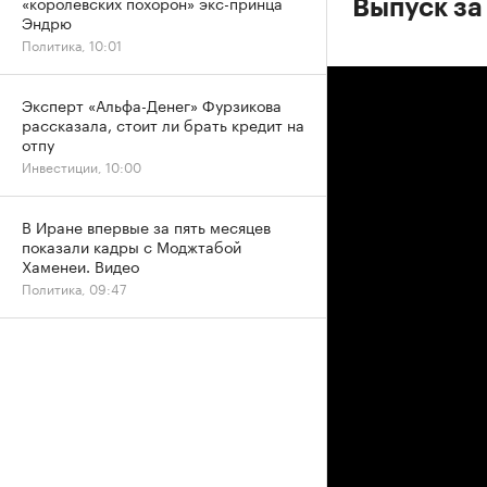
«королевских похорон» экс-принца
Выпуск за
Эндрю
Политика, 10:01
Эксперт «Альфа-Денег» Фурзикова
рассказала, стоит ли брать кредит на
отпу
Инвестиции, 10:00
В Иране впервые за пять месяцев
показали кадры с Моджтабой
Хаменеи. Видео
Политика, 09:47