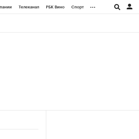
...
пании
Телеканал
РБК Вино
Спорт
ые проекты
Город
Стиль
Крипто
Спецпроекты СПб
логии и медиа
Финансы