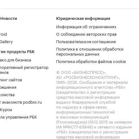
 Новости
Юридическая информация
Информация об ограничениях
roid
О соблюдении авторских прав
allery
Пользовательское соглашение
Политика в отношении обработки
гие продукты РБК
персональных данных
ако для бизнеса
Политика обработки файлов cookie
поративный регистратор
енов
© ООО «БИЗНЕСПРЕСС»,
АО «РОСБИЗНЕСКОНСАЛТИНГ»,
тинг сайтов
1995–2026
. Сообщения и материалы
.решения
информационного агентства «РБК»
(свидетельство о регистрации
комства
средства массовой информации
 знакомств podbor.ru
выдано Федеральной службой
по надзору в сфере связи,
 Курсы
информационных технологий
ла управления РБК
и массовых коммуникаций
(Роскомнадзор) 09.12.2015 за номером
ИА №ФС77-63848) и сетевого издания
«РБК» (свидетельство о регистрации
средства массовой информации