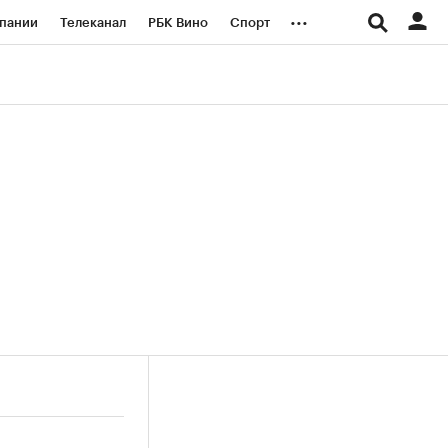
...
пании
Телеканал
РБК Вино
Спорт
ые проекты
Город
Стиль
Крипто
Спецпроекты СПб
логии и медиа
Финансы