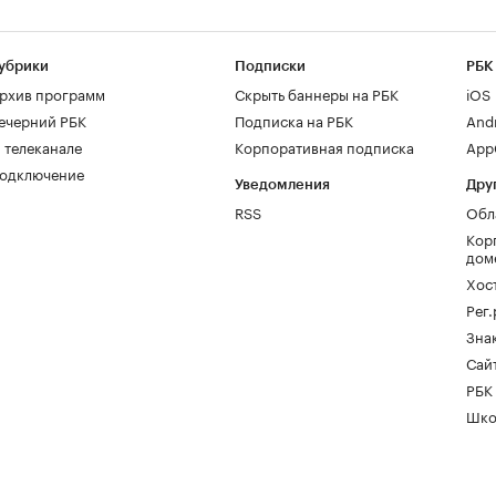
убрики
Подписки
РБК
рхив программ
Скрыть баннеры на РБК
iOS
ечерний РБК
Подписка на РБК
And
 телеканале
Корпоративная подписка
AppG
одключение
Уведомления
Дру
RSS
Обл
Кор
дом
Хос
Рег
Зна
Сайт
РБК
Шко