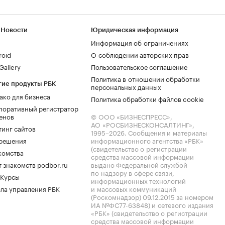
 Новости
Юридическая информация
Информация об ограничениях
roid
О соблюдении авторских прав
allery
Пользовательское соглашение
Политика в отношении обработки
гие продукты РБК
персональных данных
ако для бизнеса
Политика обработки файлов cookie
поративный регистратор
енов
© ООО «БИЗНЕСПРЕСС»,
АО «РОСБИЗНЕСКОНСАЛТИНГ»,
тинг сайтов
1995–2026
. Сообщения и материалы
.решения
информационного агентства «РБК»
(свидетельство о регистрации
комства
средства массовой информации
 знакомств podbor.ru
выдано Федеральной службой
по надзору в сфере связи,
 Курсы
информационных технологий
ла управления РБК
и массовых коммуникаций
(Роскомнадзор) 09.12.2015 за номером
ИА №ФС77-63848) и сетевого издания
«РБК» (свидетельство о регистрации
средства массовой информации