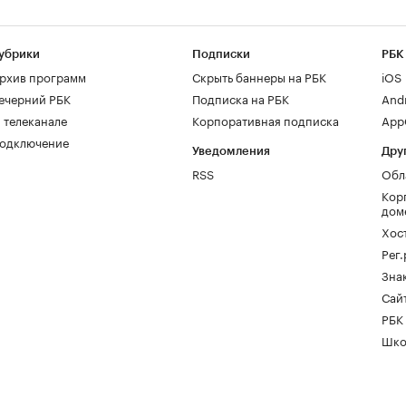
убрики
Подписки
РБК
рхив программ
Скрыть баннеры на РБК
iOS
ечерний РБК
Подписка на РБК
And
 телеканале
Корпоративная подписка
AppG
одключение
Уведомления
Дру
RSS
Обл
Кор
дом
Хос
Рег
Зна
Сайт
РБК
Шко