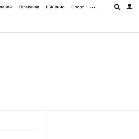
...
пании
Телеканал
РБК Вино
Спорт
ые проекты
Город
Стиль
Крипто
Спецпроекты СПб
логии и медиа
Финансы