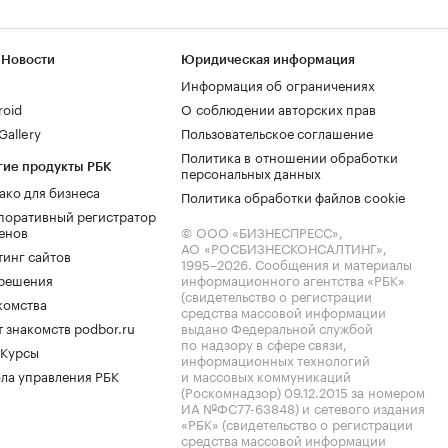
 Новости
Юридическая информация
Информация об ограничениях
roid
О соблюдении авторских прав
allery
Пользовательское соглашение
Политика в отношении обработки
гие продукты РБК
персональных данных
ако для бизнеса
Политика обработки файлов cookie
поративный регистратор
енов
© ООО «БИЗНЕСПРЕСС»,
АО «РОСБИЗНЕСКОНСАЛТИНГ»,
тинг сайтов
1995–2026
. Сообщения и материалы
.решения
информационного агентства «РБК»
(свидетельство о регистрации
комства
средства массовой информации
 знакомств podbor.ru
выдано Федеральной службой
по надзору в сфере связи,
 Курсы
информационных технологий
ла управления РБК
и массовых коммуникаций
(Роскомнадзор) 09.12.2015 за номером
ИА №ФС77-63848) и сетевого издания
«РБК» (свидетельство о регистрации
средства массовой информации