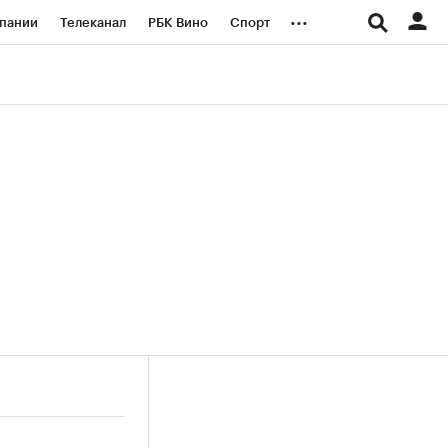
...
пании
Телеканал
РБК Вино
Спорт
ые проекты
Город
Стиль
Крипто
Спецпроекты СПб
логии и медиа
Финансы