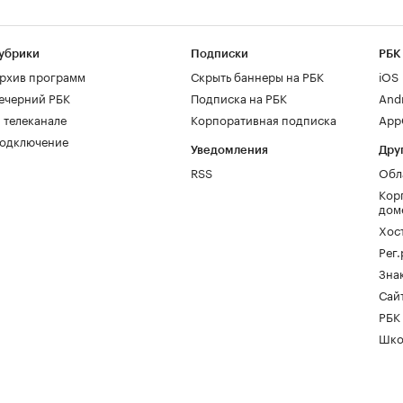
убрики
Подписки
РБК
рхив программ
Скрыть баннеры на РБК
iOS
ечерний РБК
Подписка на РБК
And
 телеканале
Корпоративная подписка
AppG
одключение
Уведомления
Дру
RSS
Обл
Кор
дом
Хос
Рег
Зна
Сайт
РБК
Шко