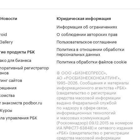
 Новости
Юридическая информация
Информация об ограничениях
roid
О соблюдении авторских прав
allery
Пользовательское соглашение
Политика в отношении обработки
гие продукты РБК
персональных данных
ако для бизнеса
Политика обработки файлов cookie
поративный регистратор
енов
© ООО «БИЗНЕСПРЕСС»,
АО «РОСБИЗНЕСКОНСАЛТИНГ»,
тинг сайтов
1995–2026
. Сообщения и материалы
.решения
информационного агентства «РБК»
(свидетельство о регистрации
комства
средства массовой информации
 знакомств podbor.ru
выдано Федеральной службой
по надзору в сфере связи,
 Курсы
информационных технологий
ла управления РБК
и массовых коммуникаций
(Роскомнадзор) 09.12.2015 за номером
ИА №ФС77-63848) и сетевого издания
«РБК» (свидетельство о регистрации
средства массовой информации