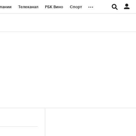
...
пании
Телеканал
РБК Вино
Спорт
ые проекты
Город
Стиль
Крипто
Спецпроекты СПб
логии и медиа
Финансы