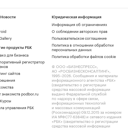
 Новости
Юридическая информация
Информация об ограничениях
roid
О соблюдении авторских прав
allery
Пользовательское соглашение
Политика в отношении обработки
гие продукты РБК
персональных данных
ако для бизнеса
Политика обработки файлов cookie
поративный регистратор
енов
© ООО «БИЗНЕСПРЕСС»,
АО «РОСБИЗНЕСКОНСАЛТИНГ»,
тинг сайтов
1995–2026
. Сообщения и материалы
.решения
информационного агентства «РБК»
(свидетельство о регистрации
комства
средства массовой информации
 знакомств podbor.ru
выдано Федеральной службой
по надзору в сфере связи,
 Курсы
информационных технологий
ла управления РБК
и массовых коммуникаций
(Роскомнадзор) 09.12.2015 за номером
ИА №ФС77-63848) и сетевого издания
«РБК» (свидетельство о регистрации
средства массовой информации