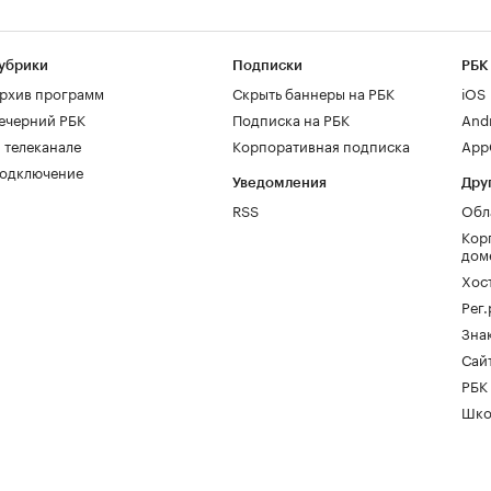
убрики
Подписки
РБК
рхив программ
Скрыть баннеры на РБК
iOS
ечерний РБК
Подписка на РБК
And
 телеканале
Корпоративная подписка
AppG
одключение
Уведомления
Дру
RSS
Обл
Кор
дом
Хос
Рег
Зна
Сайт
РБК
Шко