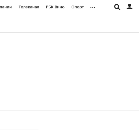
...
пании
Телеканал
РБК Вино
Спорт
ые проекты
Город
Стиль
Крипто
Спецпроекты СПб
логии и медиа
Финансы