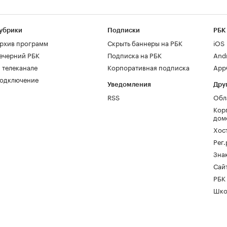
убрики
Подписки
РБК
рхив программ
Скрыть баннеры на РБК
iOS
ечерний РБК
Подписка на РБК
And
 телеканале
Корпоративная подписка
AppG
одключение
Уведомления
Дру
RSS
Обл
Кор
дом
Хос
Рег
Зна
Сайт
РБК
Шко