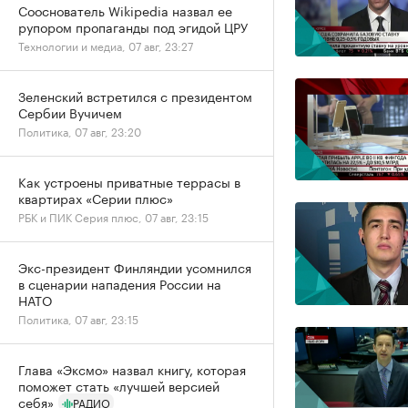
Сооснователь Wikipedia назвал ее
рупором пропаганды под эгидой ЦРУ
Технологии и медиа, 07 авг, 23:27
Зеленский встретился с президентом
Сербии Вучичем
Политика, 07 авг, 23:20
Как устроены приватные террасы в
квартирах «Серии плюс»
РБК и ПИК Серия плюс, 07 авг, 23:15
Экс-президент Финляндии усомнился
в сценарии нападения России на
НАТО
Политика, 07 авг, 23:15
Глава «Эксмо» назвал книгу, которая
поможет стать «лучшей версией
себя»
РАДИО