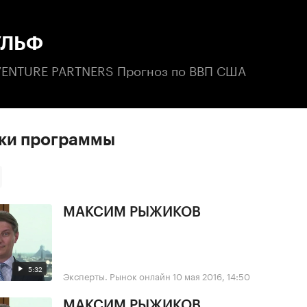
:00
/
00:00
УЛЬФ
ENTURE PARTNERS Прогноз по ВВП США
ски программы
МАКСИМ РЫЖИКОВ
5:32
Эксперты. Рынок онлайн
10 мая 2016, 14:50
МАКСИМ РЫЖИКОВ