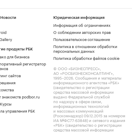
 Новости
Юридическая информация
Информация об ограничениях
roid
О соблюдении авторских прав
allery
Пользовательское соглашение
Политика в отношении обработки
гие продукты РБК
персональных данных
ако для бизнеса
Политика обработки файлов cookie
поративный регистратор
енов
© ООО «БИЗНЕСПРЕСС»,
АО «РОСБИЗНЕСКОНСАЛТИНГ»,
тинг сайтов
1995–2026
. Сообщения и материалы
.решения
информационного агентства «РБК»
(свидетельство о регистрации
комства
средства массовой информации
 знакомств podbor.ru
выдано Федеральной службой
по надзору в сфере связи,
 Курсы
информационных технологий
ла управления РБК
и массовых коммуникаций
(Роскомнадзор) 09.12.2015 за номером
ИА №ФС77-63848) и сетевого издания
«РБК» (свидетельство о регистрации
средства массовой информации