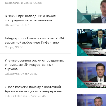
Технологии и медиа, 00:08
В Чехии при нападении с ножом
пострадали четыре человека
Общество, 00:07
Telegraph сообщил о выплатах УЕФА
вероятной любовнице Инфантино
Спорт, 00:06
Ученые оценили риски от созданных
с помощью ИИ искусственных
вирусов
Общество, 07 авг, 23:52
«Ноев ковчег»: почему в восточной
Арктике эволюция шла непрерывно
РБК и УК Первая, 07 авг, 23:45