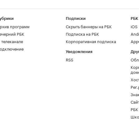
убрики
Подписки
РБК
рхив программ
Скрыть баннеры на РБК
iOS
ечерний РБК
Подписка на РБК
And
 телеканале
Корпоративная подписка
AppG
одключение
Уведомления
Дру
RSS
Обл
Кор
дом
Хос
Рег
Зна
Сайт
РБК
Шко