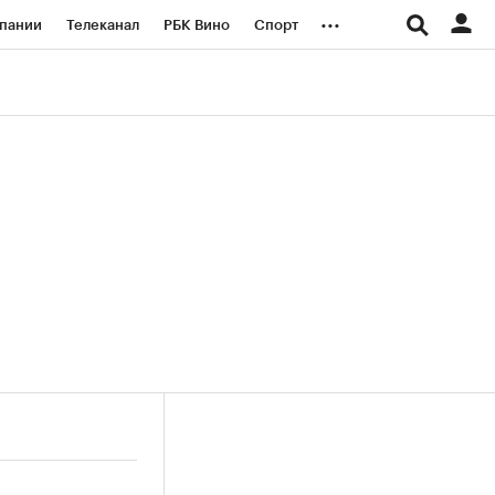
...
пании
Телеканал
РБК Вино
Спорт
ые проекты
Город
Стиль
Крипто
Спецпроекты СПб
логии и медиа
Финансы