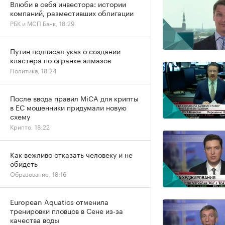
Влюби в себя инвестора: истории
компаний, разместивших облигации
РБК и МСП Банк, 18:29
Путин подписал указ о создании
кластера по огранке алмазов
Политика, 18:24
После ввода правил MiCA для крипты
в ЕС мошенники придумали новую
схему
Крипто, 18:22
Как вежливо отказать человеку и не
обидеть
Образование, 18:16
European Aquatics отменила
тренировки пловцов в Сене из-за
качества воды