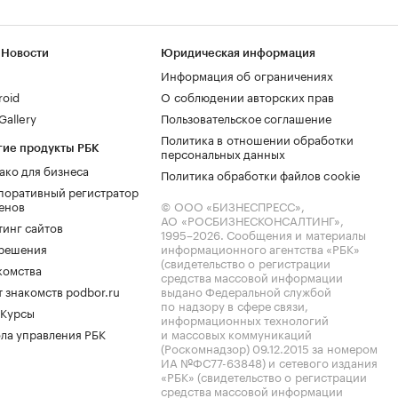
 Новости
Юридическая информация
Информация об ограничениях
roid
О соблюдении авторских прав
allery
Пользовательское соглашение
Политика в отношении обработки
гие продукты РБК
персональных данных
ако для бизнеса
Политика обработки файлов cookie
поративный регистратор
енов
© ООО «БИЗНЕСПРЕСС»,
АО «РОСБИЗНЕСКОНСАЛТИНГ»,
тинг сайтов
1995–2026
. Сообщения и материалы
.решения
информационного агентства «РБК»
(свидетельство о регистрации
комства
средства массовой информации
 знакомств podbor.ru
выдано Федеральной службой
по надзору в сфере связи,
 Курсы
информационных технологий
ла управления РБК
и массовых коммуникаций
(Роскомнадзор) 09.12.2015 за номером
ИА №ФС77-63848) и сетевого издания
«РБК» (свидетельство о регистрации
средства массовой информации