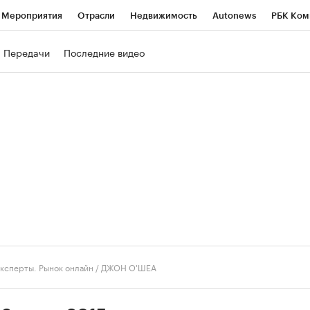
Мероприятия
Отрасли
Недвижимость
Autonews
РБК Ком
ние
РБК Курсы
РБК Life
Тренды
Визионеры
Национальн
Передачи
Последние видео
б
Исследования
Кредитные рейтинги
Франшизы
Газета
роверка контрагентов
Политика
Экономика
Бизнес
Техно
ксперты. Рынок онлайн
/
ДЖОН О'ШЕА