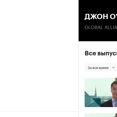
00
ДЖОН О
GLOBAL ALLIA
Все выпу
За все время