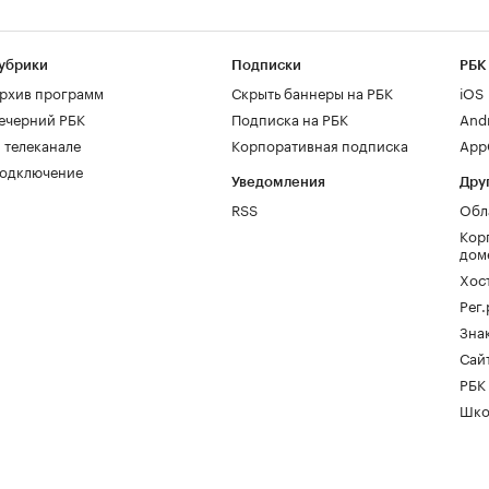
убрики
Подписки
РБК
рхив программ
Скрыть баннеры на РБК
iOS
ечерний РБК
Подписка на РБК
And
 телеканале
Корпоративная подписка
AppG
одключение
Уведомления
Дру
RSS
Обл
Кор
дом
Хос
Рег
Зна
Сайт
РБК
Шко