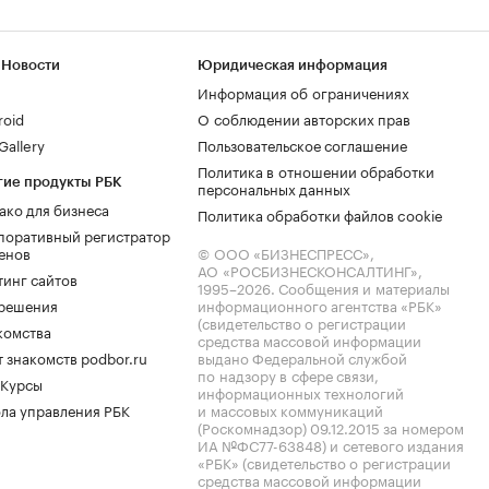
 Новости
Юридическая информация
Информация об ограничениях
roid
О соблюдении авторских прав
allery
Пользовательское соглашение
Политика в отношении обработки
гие продукты РБК
персональных данных
ако для бизнеса
Политика обработки файлов cookie
поративный регистратор
енов
© ООО «БИЗНЕСПРЕСС»,
АО «РОСБИЗНЕСКОНСАЛТИНГ»,
тинг сайтов
1995–2026
. Сообщения и материалы
.решения
информационного агентства «РБК»
(свидетельство о регистрации
комства
средства массовой информации
 знакомств podbor.ru
выдано Федеральной службой
по надзору в сфере связи,
 Курсы
информационных технологий
ла управления РБК
и массовых коммуникаций
(Роскомнадзор) 09.12.2015 за номером
ИА №ФС77-63848) и сетевого издания
«РБК» (свидетельство о регистрации
средства массовой информации