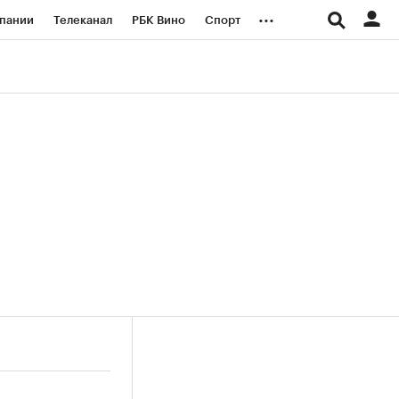
...
пании
Телеканал
РБК Вино
Спорт
ые проекты
Город
Стиль
Крипто
Спецпроекты СПб
логии и медиа
Финансы