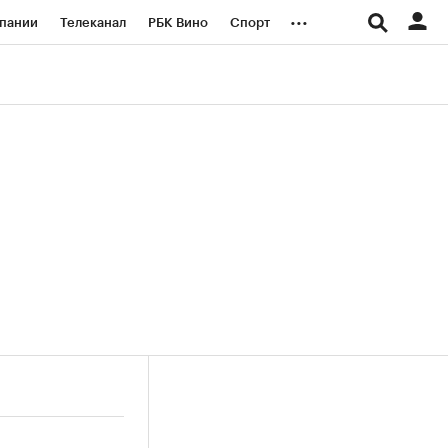
...
пании
Телеканал
РБК Вино
Спорт
ые проекты
Город
Стиль
Крипто
Спецпроекты СПб
логии и медиа
Финансы