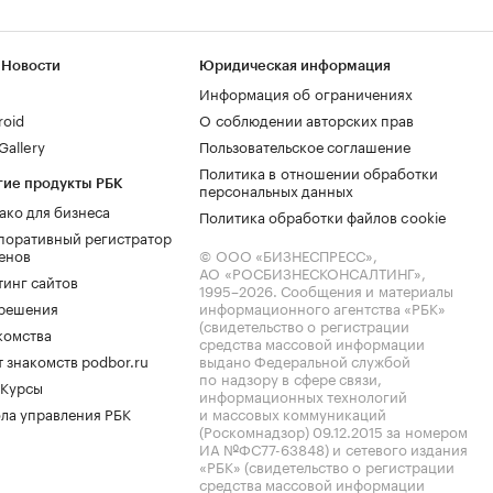
 Новости
Юридическая информация
Информация об ограничениях
roid
О соблюдении авторских прав
allery
Пользовательское соглашение
Политика в отношении обработки
гие продукты РБК
персональных данных
ако для бизнеса
Политика обработки файлов cookie
поративный регистратор
енов
© ООО «БИЗНЕСПРЕСС»,
АО «РОСБИЗНЕСКОНСАЛТИНГ»,
тинг сайтов
1995–2026
. Сообщения и материалы
.решения
информационного агентства «РБК»
(свидетельство о регистрации
комства
средства массовой информации
 знакомств podbor.ru
выдано Федеральной службой
по надзору в сфере связи,
 Курсы
информационных технологий
ла управления РБК
и массовых коммуникаций
(Роскомнадзор) 09.12.2015 за номером
ИА №ФС77-63848) и сетевого издания
«РБК» (свидетельство о регистрации
средства массовой информации