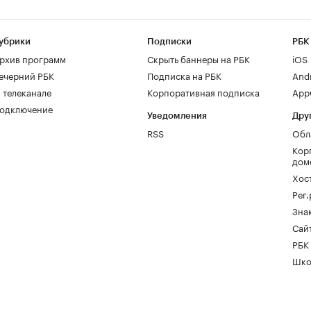
убрики
Подписки
РБК
рхив программ
Скрыть баннеры на РБК
iOS
ечерний РБК
Подписка на РБК
And
 телеканале
Корпоративная подписка
AppG
одключение
Уведомления
Дру
RSS
Обл
Кор
дом
Хос
Рег
Зна
Сайт
РБК
Шко