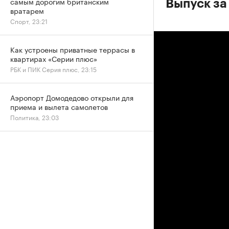
самым дорогим британским
Выпуск за 
вратарем
Спорт, 23:21
Как устроены приватные террасы в
квартирах «Серии плюс»
РБК и ПИК Серия плюс, 23:15
Аэропорт Домодедово открыли для
приема и вылета самолетов
Политика, 23:03